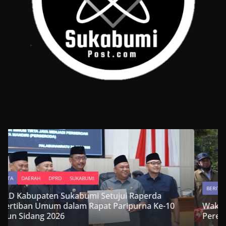
BERITA
DAERAH
DPRD
SUKABUMI
-10
Wakil Ketua DPRD Kabupaten Sukabumi Hadiri
Peresmian Jembatan Garuda Suci di Cikembar