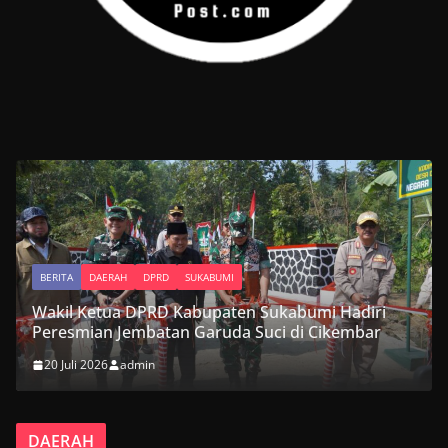
BERITA
DAERAH
DPRD
SUKABUMI
Wakil Ketua DPRD Kabupaten Sukabumi Hadiri
Peresmian Jembatan Garuda Suci di Cikembar
20 Juli 2026
admin
DAERAH