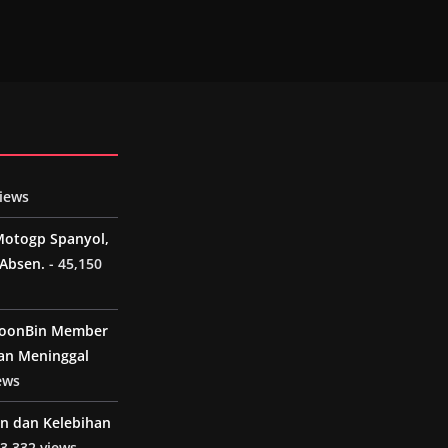
views
Motogp Spanyol,
Absen.
- 45,150
MoonBin Member
an Meninggal
ews
n dan Kelebihan
 3,332 views