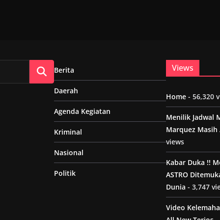
Views
Berita
Daerah
Home
- 56,320 
Agenda Kegiatan
Menilik Jadwal 
Marquez Masih 
Kriminal
views
Nasional
Kabar Duka !! 
Politik
ASTRO Ditemuk
Dunia
- 3,747 vi
Video Kelemaha
All New Terios
-