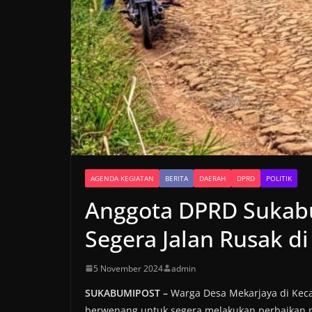
BERITA
Ang
Suka
AGENDA KEGIATAN
BERITA
DAERAH
DPRD
POLITIK
War
Anggota DPRD Sukab
Mela
Segera Jalan Rusak d
Sida
5 November 2024
admin
7 Juni 
SUKABUMIPOST –
Warga Desa Mekarjaya di Kec
berwenang untuk segera melakukan perbaikan 