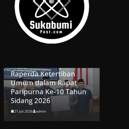
KABUMI
ten
BERITA
DAERAH
DPRD
SUKABUMI
jui
Wakil Ketua DPRD
tiban
Kabupaten Sukabumi
Rapat
Hadiri Peresmian
10 Tahun
Jembatan Garuda Suci di
Cikembar
20 Juli 2026
admin