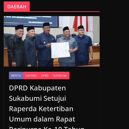
DAERAH
BERITA
DAERAH
DPRD
SUKABUMI
DPRD Kabupaten
Sukabumi Setujui
Raperda Ketertiban
Umum dalam Rapat