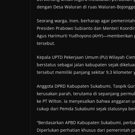
dengan Desa Waluran di ruas Waluran-Bojongg
Seorang warga, Inen, berharap agar pemerinta
Presiden Prabowo Subianto dan Menteri Koordi
Agus Harimurti Yudhoyono (AHY)—memberikan pe
tersebut.
Kepala UPTD Pekerjaan Umum (PU) Wilayah Ciem
berstatus sebagai jalan kabupaten sejak dikelu
tersebut memiliki panjang sekitar 9,3 kilomete
Anggota DPRD Kabupaten Sukabumi, Taopik Gunt
kerusakan parah, terutama di sepanjang permuk
ke PT Wilton. Ia menyesalkan bahwa anggaran u
cukup dari Pemda Sukabumi sejak statusnya be
“Berdasarkan APBD Kabupaten Sukabumi, perbaika
Diperlukan perhatian khusus dari pemerintah p