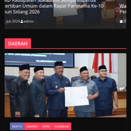
da
Ke-10
Wakil Ketua DPRD Kabupaten Sukabumi Hadiri
Peresmian Jembatan Garuda Suci di Cikembar
20 Juli 2026
admin
DAERAH
BERITA
DAERAH
DPRD
SUKABUMI