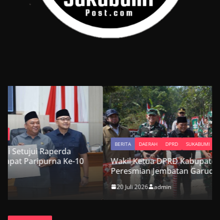
BERITA
DAERAH
DPRD
SUKABUMI
Wakil Ketua DPRD Kabupaten Sukabumi Hadiri
Peresmian Jembatan Garuda Suci di Cikembar
20 Juli 2026
admin