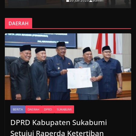
20 Juli 2026
admin
DAERAH
BERITA
DAERAH
DPRD
SUKABUMI
DPRD Kabupaten Sukabumi
Setujui Raperda Ketertiban