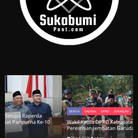
BERITA
DAERAH
DPRD
SUKABUMI
Wakil Ketua DPRD Kabupaten Sukabumi Hadiri
Peresmian Jembatan Garuda Suci di Cikembar