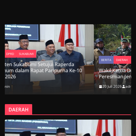
BERITA
DAERAH
DPRD
SUKABUMI
0
Wakil Ketua DPRD Kabupaten Sukabumi Hadiri
Peresmian Jembatan Garuda Suci di Cikembar
20 Juli 2026
admin
DAERAH