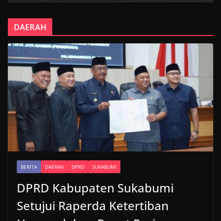
DAERAH
BERITA
DAERAH
DPRD
SUKABUMI
DPRD Kabupaten Sukabumi
Setujui Raperda Ketertiban