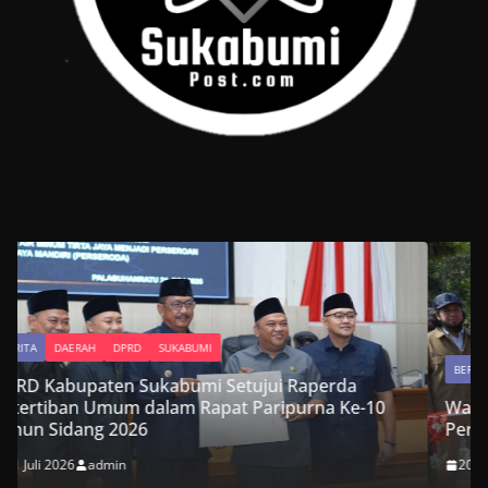
BERITA
DAERAH
DPRD
SUKABUMI
a
e-10
Wakil Ketua DPRD Kabupaten Sukabumi Hadiri
Peresmian Jembatan Garuda Suci di Cikembar
20 Juli 2026
admin