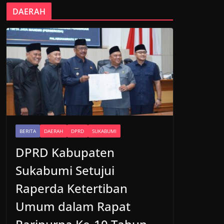
DAERAH
BERITA
DAERAH
DPRD
SUKABUMI
DPRD Kabupaten
Sukabumi Setujui
Raperda Ketertiban
Umum dalam Rapat