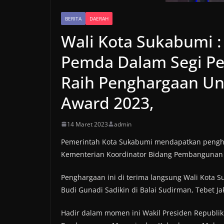
BERITA
DAERAH
Wali Kota Sukabumi :
Pemda Dalam Segi Pe
Raih Penghargaan Uni
BERITA
Award 2023,
Angg
14 Maret 2023
admin
Suka
Warg
Pemerintah Kota Sukabumi mendapatkan penghar
Kementerian Koordinator Bidang Pembangunan
Mela
Sida
Penghargaan ini di terima langsung Wali Kota
Budi Gunadi Sadikin di Balai Sudirman, Tebet Jak
7 Juni 2
Hadir dalam momen ini Wakil Presiden Republik