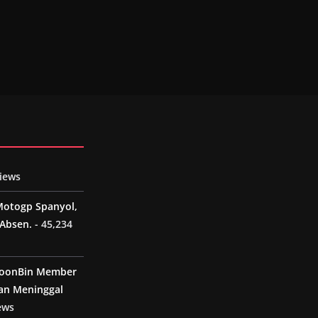
views
Motogp Spanyol,
Absen.
- 45,234
MoonBin Member
an Meninggal
ews