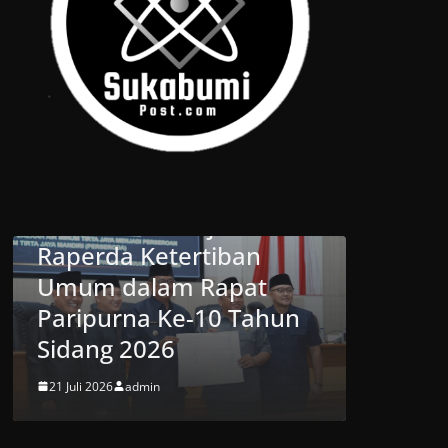
ABUMI
en
BERITA
DAERAH
DPRD
SUKABUMI
ui
Wakil Ketua DPRD
tiban
Kabupaten Sukabumi
apat
Hadiri Peresmian
10 Tahun
Jembatan Garuda Suci di
Cikembar
20 Juli 2026
admin