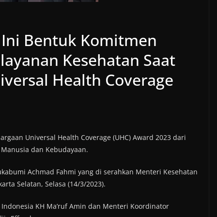
 Ini Bentuk Komitmen
layanan Kesehatan Saat
versal Health Coverage
BERITA
DAERAH
DPRD
SUK
DPRD Kabupat
DAERAH
DPRD
SUKABUMI
Sukabumi Setuj
ota DPRD
Raperda Keter
bumi Serap Aspirasi
Umum dalam R
a dan Pemuda
gaan Universal Health Coverage (UHC) Award 2023 dari
 Manusia dan Kebudayaan.
Paripurna Ke-
lui Reses Masa
Sidang 2026
ng 2026
 Sukabumi Achmad Fahmi yang di serahkan Menteri Kesehatan
arta Selatan, Selasa (14/3/2023).
21 Juli 2026
admin
026
admin
 Indonesia KH Ma’ruf Amin dan Menteri Koordinator