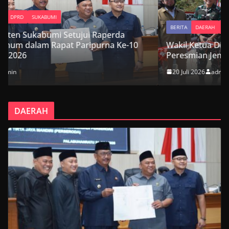
BERITA
DAERAH
DPRD
SUKABUMI
da
Ke-10
Wakil Ketua DPRD Kabupaten Sukabumi Hadiri
Peresmian Jembatan Garuda Suci di Cikembar
20 Juli 2026
admin
DAERAH