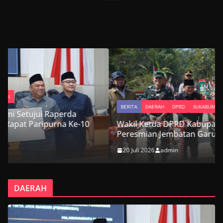
BERITA
DAERAH
DPRD
SUKABUMI
0
Wakil Ketua DPRD Kabupaten Sukabumi Hadiri
Peresmian Jembatan Garuda Suci di Cikembar
20 Juli 2026
admin
DAERAH