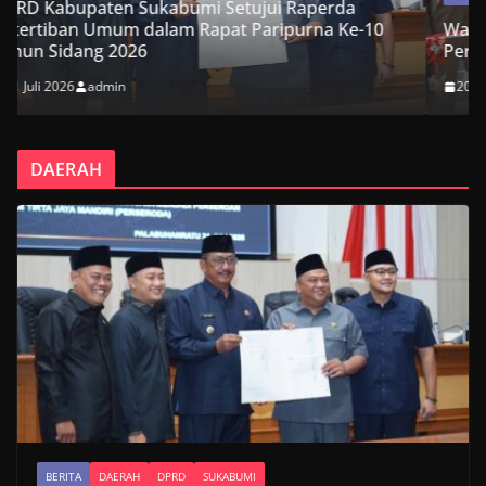
da
 Ke-10
Wakil Ketua DPRD Kabupaten Sukabumi Hadir
Peresmian Jembatan Garuda Suci di Cikembar
20 Juli 2026
admin
DAERAH
BERITA
DAERAH
DPRD
SUKABUMI