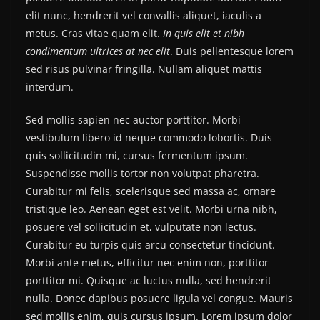
elit nunc, hendrerit vel convallis aliquet, iaculis a
metus. Cras vitae quam elit.
In quis elit et nibh
condimentum ultrices at nec elit
. Duis pellentesque lorem
sed risus pulvinar fringilla. Nullam aliquet mattis
interdum.
Sed mollis sapien nec auctor porttitor. Morbi
vestibulum libero id neque commodo lobortis. Duis
quis sollicitudin mi, cursus fermentum ipsum.
Suspendisse mollis tortor non volutpat pharetra.
Curabitur mi felis, scelerisque sed massa ac, ornare
tristique leo. Aenean eget est velit. Morbi urna nibh,
posuere vel sollicitudin et, vulputate non lectus.
Curabitur eu turpis quis arcu consectetur tincidunt.
Morbi ante metus, efficitur nec enim non, porttitor
porttitor mi. Quisque ac luctus nulla, sed hendrerit
nulla. Donec dapibus posuere ligula vel congue. Mauris
sed mollis enim, quis cursus ipsum. Lorem ipsum dolor