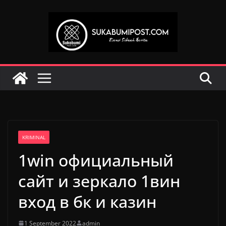
Skip
to
content
KRIMINAL
1win официальный
сайт и зеркало 1вин
вход в бк и казин
1 September 2022
admin