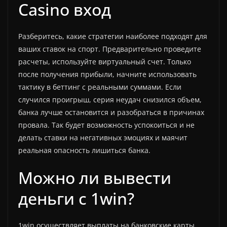
Cаsinо вход
Разберитесь, какие стратегии наиболее подходят для
ваших ставок на спорт. Предварительно проведите
расчеты, используйте виртуальный счет. Только
после получения прибыли, начните использовать
тактику в беттинг с реальными суммами. Если
случился проигрыш, серия неудач снизился объем,
банка лучше остановится и разобраться в причинах
провала. Так будет возможность успокоиться и не
делать ставки на негативных эмоциях и маячит
реальная опасность лишиться банка.
Можно ли вывести
деньги с 1win?
1win осуществляет выплаты на банковские карты,