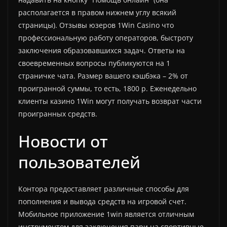
располагается в правом нижнем углу всякий
страницы). Отзывы юзеров 1Win Casino что
профессиональную работу операторов, быстроту
заключения образовавшихся задач. Ответы на
своевременных вопросы публикуются на 1
страничке чата. Размер вашего кэшбэка – 2% от
проигранной суммы, то есть, 1800 р. Еженедельно
клиенты казино 1Win могут получать возврат части
проигранных средств.
Новости от
пользователей
Контора предоставляет различные способы для
пополнения и вывода средств на игровой счет.
Мобильное приложение 1win является отличным
инструментом для заключения пари на спортивные