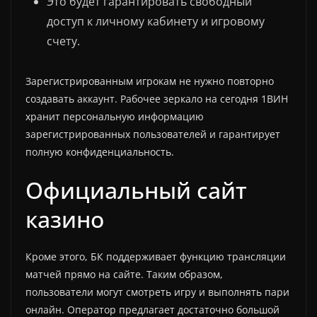
Это будет гарантировать свободный
доступ к личному кабинету и игровому
счету.
Зарегистрированным игрокам не нужно повторно
создавать аккаунт. Рабочее зеркало на сегодня 1ВИН
хранит персональную информацию
зарегистрированных пользователей и гарантирует
полную конфиденциальность.
Официальный сайт
кaзинo
Кроме этого, БК поддерживает функцию трансляции
матчей прямо на сайте. Таким образом,
пользователи могут смотреть игру и выполнять пари
онлайн. Оператор предлагает достаточно большой