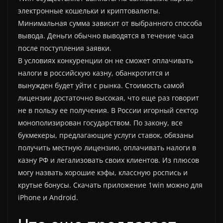
электронные кошельки и криптовалюты.
Минимальная сумма зависит от выбранного способа
вывода. Деньги обычно выводятся в течение часа
после поступления заявки.
В условиях конкуренции он не сможет оплачивать
налоги в российскую казну, обанкротится и
вынужден будет уйти с рынка. Стоимость самой
лицензии достаточно высокая, что еще раз говорит
не в пользу ее получения. В России игорный сектор
монополизирован государством. По закону, все
букмекеры, предлагающие услуги ставок, обязаны
получить местную лицензию, оплачивать налоги в
казну РФ и легализовать своих клиентов. Из плюсов
могу назвать хорошие кэфы, классную роспись и
крутые бонусы. Скачать приложение 1win можно для
iPhone и Android.