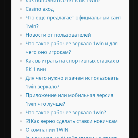
Как пополнить счет в БК 1Win?
Cаsinо вход
Что еще предлагает официальный сайт
1win?
Новости от пользователей
Что такое рабочее зеркало 1win и для
чего оно игрокам?
Как выиграть на спортивных ставках в
БК 1 вин
Для чего нужно и зачем использовать
1win зеркало?
Приложение или мобильная версия
1win что лучше?
Что такое рабочее зеркало 1win?
☑️ Как верно сделать ставки новичкам
О компании 1WIN