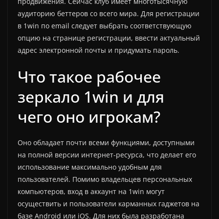
продвижения. Сейчас клуб имеет многотысячную
аудиторию беттеров со всего мира. Для регистрации
в 1win по email следует выбрать соответствующую
опцию на странице регистрации, ввести актуальный
адрес электронной почты и придумать пароль.
Что такое рабочее
зеркало 1win и для
чего оно игрокам?
Оно обладает почти всеми функциями, доступными
на полной версии интернет-ресурса, что делает его
использование максимально удобным для
пользователей. Помимо владельцев персональных
компьютеров, вход в аккаунт на 1win могут
осуществить и пользователи карманных гаджетов на
базе Android или iOS. Для них была разработана