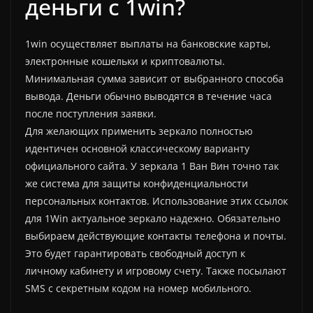
деньги с 1win?
1win осуществляет выплаты на банковские карты,
электронные кошельки и криптовалюты.
Минимальная сумма зависит от выбранного способа
вывода. Деньги обычно выводятся в течение часа
после поступления заявки.
Для желающих применить зеркало полностью
идентичен основной классическому варианту
официального сайта. У зеркала 1 Ван Вин точно так
же система для защиты конфиденциальности
персональных контактов. Использование этих ссылок
для 1Win актуальное зеркало надежно. Обязательно
выбираем действующие контакты телефона и почты.
Это будет гарантировать свободный доступ к
личному кабинету и игровому счету. Также посылают
SMS с секретным кодом на номер мобильного.