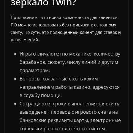
зеркало 1win?
Приложение – это новая возможность для клиентов.
ПО можно использовать без привязки к основному
сайту. По сути, это полноценный клиент для ставок и
развлечений.
Игры отличаются по механике, количеству
барабанов, сюжету, числу линий и другим
параметрам.
Вопросы, связанные с хоть каким
направлением работы казино, адресуются
в службу помощи.
Сокращаются сроки выполнения заявки на
вывод денег, перевод с игрового счета на
банковские реквизиты карты, электронные
кошельки разных платежных систем.