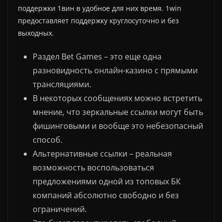
поддержки 1вин в удобное для них время. 1win
предоставляет поддержку круглосуточно и без
выходных.
Раздел Bet Games – это еще одна
разновидность онлайн-казино с прямыми
трансляциями.
В некоторых сообщениях можно встретить
мнение, что зеркальные ссылки могут быть
фишинговыми и вообще это небезопасный
способ.
Альтернативные ссылки – реальная
возможность воспользоваться
предложениями одной из топовых БК
компаний абсолютно свободно и без
ограничений.