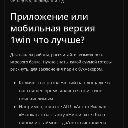
четвертям, периодам и т.д.
Приложение или
мобильная версия
1win что лучше?
Для начала работы, рассчитайте возможность
игрового банка. Нужно знать, какой суммой готовы
рискнуть, для заключения пари с букмекером.
Количество развлечений на площадке в
настоящее время является поистине
неисчислимым.
Например, в матче АПЛ «Астон Вилла» –
«Ньюкасл» на ставку «Ничья хотя бы в
одном из таймов – да/нет» выставлена