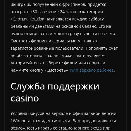
Выигрыш, полученный с фриспинов, придется
отыграть х50 в течение 24 часов в категории
«Слоты». Кэшбэк начисляется каждую субботу
реальными деньгами на основной баланс. Его не
нужно отыгрывать и можно сразу вывести со счета.
Смотреть фильмы и сериалы могут только
зарегистрированные пользователи. Пополнять счет
не обязательно – баланс может быть нулевым.
Авторизуйтесь, выберите фильм или сериал и
нажмите кнопку «Смотреть»
1win зеркало рабочее
.
Служба поддержки
саsinо
Условия бонусов на зеркале и официальной версии
1Win остаются идентичными. Вам предоставляется
возможность играть со стационарного входа или