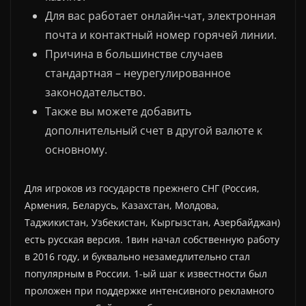
Для вас работает онлайн-чат, электронная
почта и контактный номер горячей линии.
Причина в большинстве случаев
стандартная – неурегулированное
законодательство.
Также вы можете добавить
дополнительный счет в другой валюте к
основному.
Для игроков из государств прежнего СНГ (Россия,
Армения, Беларусь, Казахстан, Молдова,
Таджикистан, Узбекистан, Кыргызстан, Азербайджан)
есть русская версия. 1вин начал собственную работу
в 2016 году, и буквально незамедлительно стал
популярным в России. 1-ый шаг к известности был
проложен при поддержке интенсивного рекламного