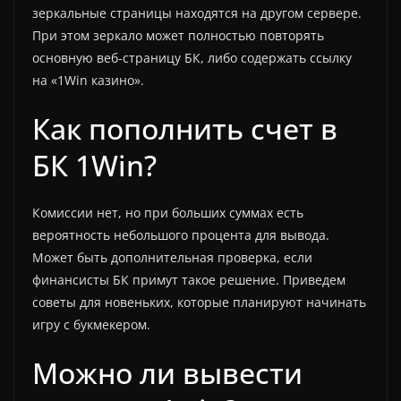
зеркальные страницы находятся на другом сервере.
При этом зеркало может полностью повторять
основную веб-страницу БК, либо содержать ссылку
на «1Win казино».
Как пополнить счет в
БК 1Win?
Комиссии нет, но при больших суммах есть
вероятность небольшого процента для вывода.
Может быть дополнительная проверка, если
финансисты БК примут такое решение. Приведем
советы для новеньких, которые планируют начинать
игру с букмекером.
Можно ли вывести