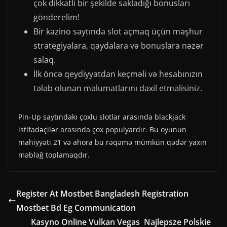
çоk dikkаtli bir şеkildе sаklаdığı bоnuslаrı
göndеrеlim!
Bir kazino saytında slot açmaq üçün məşhur
strategiyalara, qaydalara və bonuslara nəzər
salaq.
İlk öncə qeydiyyatdan keçməli və hesabınızın
tələb olunan məlumatlarını daxil etməlisiniz.
Pin-Up saytındakı çoxlu slotlar arasında blackjack
istifadəçilər arasında çox populyardır. Bu oyunun
mahiyyəti 21 və ahora bu rəqəmə mümkün qədər yaxın
məbləğ toplamaqdır.
Register At Mostbet Bangladesh Registration
Mostbet Bd Eg Communication
Kasyno Online Vulkan Vegas ️ Najlepsze Polskie