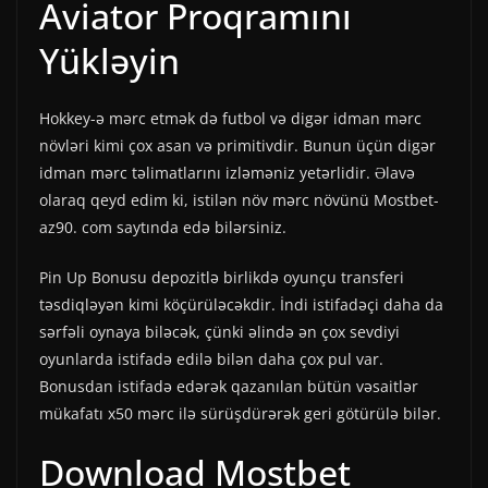
Aviator Proqramını
Yükləyin
Hokkey-ə mərc etmək də futbol və digər idman mərc
növləri kimi çox asan və primitivdir. Bunun üçün digər
idman mərc təlimatlarını izləməniz yetərlidir. Əlavə
olaraq qeyd edim ki, istilən növ mərc növünü Mostbet-
az90. com saytında edə bilərsiniz.
Pin Up Bonusu depozitlə birlikdə oyunçu transferi
təsdiqləyən kimi köçürüləcəkdir. İndi istifadəçi daha da
sərfəli oynaya biləcək, çünki əlində ən çox sevdiyi
oyunlarda istifadə edilə bilən daha çox pul var.
Bonusdan istifadə edərək qazanılan bütün vəsaitlər
mükafatı x50 mərc ilə sürüşdürərək geri götürülə bilər.
Download Mostbet