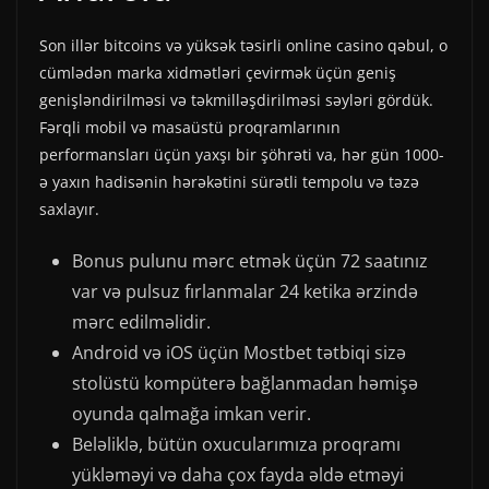
Son illər bitcoins və yüksək təsirli online casino qəbul, o
cümlədən marka xidmətləri çevirmək üçün geniş
genişləndirilməsi və təkmilləşdirilməsi səyləri gördük.
Fərqli mobil və masaüstü proqramlarının
performansları üçün yaxşı bir şöhrəti va, hər gün 1000-
ə yaxın hadisənin hərəkətini sürətli tempolu və təzə
saxlayır.
Bonus pulunu mərc etmək üçün 72 saatınız
var və pulsuz fırlanmalar 24 ketika ərzində
mərc edilməlidir.
Android və iOS üçün Mostbet tətbiqi sizə
stolüstü kompüterə bağlanmadan həmişə
oyunda qalmağa imkan verir.
Beləliklə, bütün oxucularımıza proqramı
yükləməyi və daha çox fayda əldə etməyi