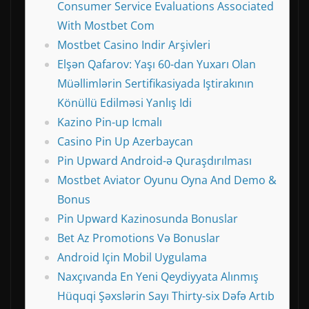
Consumer Service Evaluations Associated
With Mostbet Com
Mostbet Casino Indir Arşivleri
Elşən Qafarov: Yaşı 60-dan Yuxarı Olan
Müəllimlərin Sertifikasiyada Iştirakının
Könüllü Edilməsi Yanlış Idi
Kazino Pin-up Icmalı
Casino Pin Up Azerbaycan
Pin Upward Android-ə Quraşdırılması
Mostbet Aviator Oyunu Oyna And Demo &
Bonus
Pin Upward Kazinosunda Bonuslar
Bet Az Promotions Və Bonuslar
Android Için Mobil Uygulama
Naxçıvanda En Yeni Qeydiyyata Alınmış
Hüquqi Şəxslərin Sayı Thirty-six Dəfə Artıb