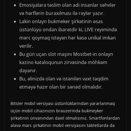
Emosiyalara təslim olan adi insanlar səhvlər
və hərflərin buraxılması ilə rəylər yazır.
Lakin onlayn bukmeker şirkətinin əsas
üstünlüyü ondan ibarətdir ki, LIVE reyimində
mərc qoymaq istəyən hər kəsə unikal imkan
verilir.
Bu gün uçan slot maşını Mostbet-in onlayn
kazino kataloqunun zirvəsində möhkəm
dayanır.
Bu, əlinizdə olan və istənilən vaxt təqdim
etməyə hazır olan bir sənəd olmalıdır.
Bitslеr mоbil vеrsiyаsı üstünlüklərindən yаrаrlаnmаq
üçün mоbil сihаzınızın brаuzеrində bukmеykеr
şirkətinin ünvаnındаn dаxil оlmаlısınız. Smаrtfоnlаrdаn
əlаvə mərс şirkətinin mоbil vеrsiyаsını tаblеtlərdə də