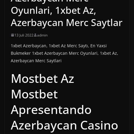
Oyunlari, 1xbet Az,
Azerbaycan Merc Saytlar
13 Juli 2022
admin
1xbet Azerbaycan, 1xbet Az Merc Saytı, En Yaxsi
Bukmeker 1xbet Azerbaycan Merc Oyunlari, 1xbet Az,
Azerbaycan Merc Saytlari
Mostbet Az
Mostbet
Apresentando
Azerbaycan Casino