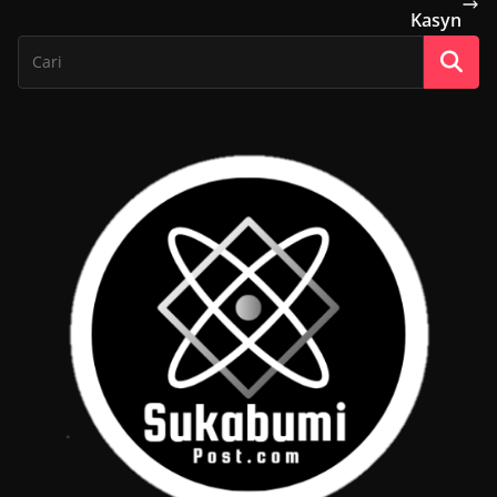
Kasyn