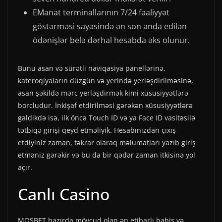
EManat terminallarının 7/24 fəaliyyət
göstərməsi sayəsində ən son anda edilən
ödənişlər belə dərhal hesabda əks olunur.
Bunu asan və sürətli naviqasiya panellərinə,
kateroqiyaların düzgün və yerində yerləşdirilməsinə,
asan şəkildə mərc yerləşdirmək kimi xüsusiyyətlərə
borcludur. İnkişaf etdirilməsi gərəkən xüsusiyyətlərə
gəldikdə isə, ilk öncə Touch ID və ya Face ID vasitəsilə
tətbiqə girişi qeyd etməliyik. Hesabınızdan çıxış
etdiyiniz zaman, təkrar olaraq məlumatları yazıb giriş
etməniz gərəkir və bu da bir qədər zaman itkisinə yol
açır.
Canlı Casino
MOSBET hazırda mövcud olan ən etibarlı bahis və