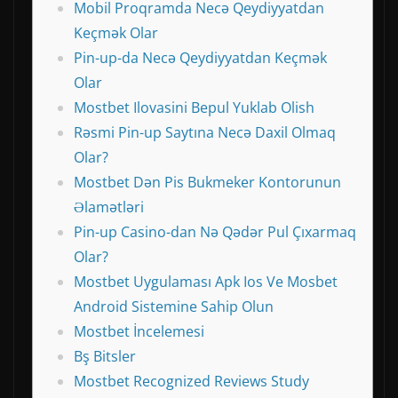
Mobil Proqramda Necə Qeydiyyatdan
Keçmək Olar
Pin-up-da Necə Qeydiyyatdan Keçmək
Olar
Mostbet Ilovasini Bepul Yuklab Olish
Rəsmi Pin-up Saytına Necə Daxil Olmaq
Olar?
Mostbet Dən Pis Bukmeker Kontorunun
Əlamətləri
Pin-up Casino-dan Nə Qədər Pul Çıxarmaq
Olar?
Mostbet Uygulaması Apk Ios Ve Mosbet
Android Sistemine Sahip Olun
Mostbet İncelemesi
Bş Bitslеr
Mostbet Recognized Reviews Study