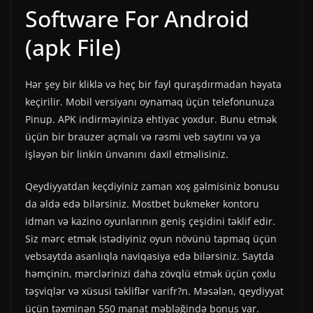
Software For Android
(apk File)
Hər şey bir kliklə və heç bir fayl quraşdırmadan həyata
keçirilir. Mobil versiyanı oynamaq üçün telefonunuza
Pinup. APK indirməyinizə ehtiyac yoxdur. Bunu etmək
üçün bir brauzer açmalı və rəsmi veb saytını və ya
işləyən bir linkin ünvanını daxil etməlisiniz.
Qeydiyyatdan keçdiyiniz zaman xoş gəlmisiniz bonusu
da əldə edə bilərsiniz. Mostbet bukmeker kontoru
idman və kazino oyunlarının geniş çeşidini təklif edir.
Siz mərc etmək istədiyiniz oyun növünü tapmaq üçün
vebsaytda asanlıqla naviqasiya edə bilərsiniz. Saytda
həmçinin, mərclərinizi daha zövqlü etmək üçün çoxlu
təşviqlər və xüsusi təkliflər varifr?n. Məsələn, qeydiyyat
üçün təxminən 550 manat məbləğində bonus var.