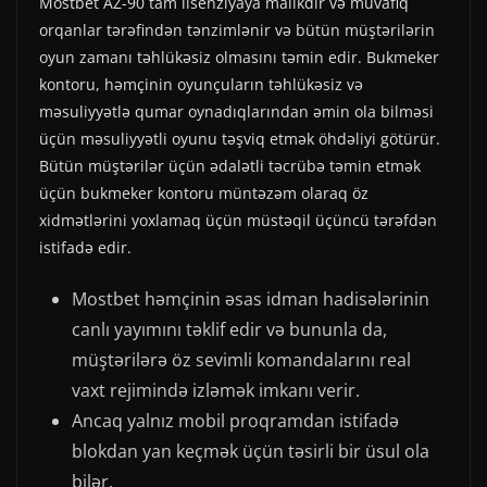
Mostbet AZ-90 tam lisenziyaya malikdir və müvafiq
orqanlar tərəfindən tənzimlənir və bütün müştərilərin
oyun zamanı təhlükəsiz olmasını təmin edir. Bukmeker
kontoru, həmçinin oyunçuların təhlükəsiz və
məsuliyyətlə qumar oynadıqlarından əmin ola bilməsi
üçün məsuliyyətli oyunu təşviq etmək öhdəliyi götürür.
Bütün müştərilər üçün ədalətli təcrübə təmin etmək
üçün bukmeker kontoru müntəzəm olaraq öz
xidmətlərini yoxlamaq üçün müstəqil üçüncü tərəfdən
istifadə edir.
Mostbet həmçinin əsas idman hadisələrinin
canlı yayımını təklif edir və bununla da,
müştərilərə öz sevimli komandalarını real
vaxt rejimində izləmək imkanı verir.
Ancaq yalnız mobil proqramdan istifadə
blokdan yan keçmək üçün təsirli bir üsul ola
bilər.