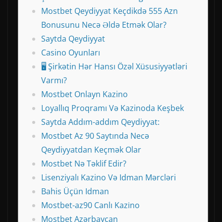
Mostbet Qeydiyyat Keçdikdə 555 Azn
Bonusunu Necə Əldə Etmək Olar?
Saytda Qeydiyyat
Casino Oyunları
🖥 Şirkətin Hər Hansı Özəl Xüsusiyyətləri
Varmı?
Mostbet Onlayn Kazino
Loyallıq Proqramı Və Kazinoda Keşbek
Saytda Addım-addım Qeydiyyat:
Mostbet Az 90 Saytında Necə
Qeydiyyatdan Keçmək Olar
Mostbet Nə Təklif Edir?
Lisenziyalı Kazino Və Idman Mərcləri
Bahis Üçün Idman
Mostbet-az90 Canlı Kazi̇no
Mostbet Azərbaycan