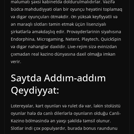
məlumatı şəxsi kabinetdə doldurulmalıdırlar. Vəzifə
büdcə məhdudiyyəti olan bir oyunçu heyətini toplamaq
və digər oyunçuları ötməkdir. Ən yüksək keyfiyyətli və
ən maraqlı slotları təmin etmək üçün lisenziyalı
şirkətlərlə əməkdaşlıq edir. Provayderlərinin siyahısına
Endorphina, Microgaming, Netent, Playtech, QuickSpin
və digər nəhənglər daxildir. Live-rejim sizə evinizdən
çıxmadan real kazino dünyasına daxil olmağa imkan
verir.
Saytda Addım-addım
Qeydiyyat:
Lotereyalar, kart oyunları və rulet də var, lakin stolüstü
oyunlar hələ də canlı dilerlərlə oyunların olduğu Canli-
Kazino bölməsində ən yaxşı şəkildə təmsil olunur.
Slotlar indi çox populyardır, burada bonus raundunu