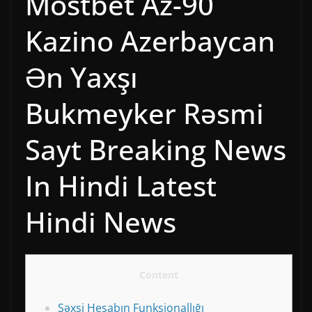
Mostbet Az-90
Kazino Azerbaycan
Ən Yaxşı
Bukmeyker Rəsmi
Sayt Breaking News
In Hindi Latest
Hindi News
Content
Şəxsi Hesabın Funksionallığı