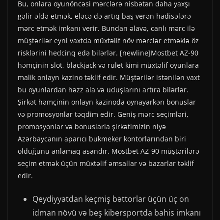
Bu, onlara oyunöncəsi mərclərə nisbətən daha yaxşı
gəlir əldə etmək, eləcə də artıq baş verən hadisələrə
mərc etmək imkanı verir. Bundan əlavə, canlı mərc ilə
müştərilər eyni vaxtda müxtəlif növ mərclər etməklə öz
risklərini hedcinq edə bilərlər. [newline]Mostbet AZ-90
həmçinin slot, blackjack və rulet kimi müxtəlif oyunlara
malik onlayn kazino təklif edir. Müştərilər istənilən vaxt
bu oyunlardan həzz ala və uduşlarını artıra bilərlər.
Şirkət həmçinin onlayn kazinoda oynayarkən bonuslar
və promosyonlar təqdim edir. Geniş mərc seçimləri,
promosyonlar və bonuslarla şirkətimizin niyə
Azərbaycanın aparıcı bukmeker kontorlarından biri
olduğunu anlamaq asandır. Mostbet AZ-90 müştərilərə
seçim etmək üçün müxtəlif əmsallar və bazarlar təklif
edir.
Qeydiyyatdan keçmiş bəttorlar üçün üç on
idman növü və beş kibersportda bahis imkanı