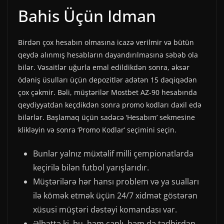
Bahis Üçün Idman
Birdən çox hesabın olmasına icazə verilmir və bütün
qeydə alınmış hesabların dayandırılmasına səbəb ola
bilər. Vəsaitlər uğurla emal edildikdən sonra, əksər
ödəniş üsulları üçün depozitlər adətən 15 dəqiqədən
çox çəkmir. Bəli, müştərilər Mostbet AZ-90 hesabında
qeydiyyatdan keçdikdən sonra promo kodları daxil edə
bilərlər. Başlamaq üçün sadəcə ‘Hesabım’ sekmesine
klikləyin və sonra ‘Promo Kodlar’ seçimini seçin.
Bunlar yalnız müxtəlif milli çempionatlarda
keçirilə bilən futbol yarışlarıdır.
Müştərilərə hər hansı problem və ya sualları
ilə kömək etmək üçün 24/7 xidmət göstərən
xüsusi müştəri dəstəyi komandası var.
Əlbəttə ki, bu, həm canlı, həm də tədbirdən