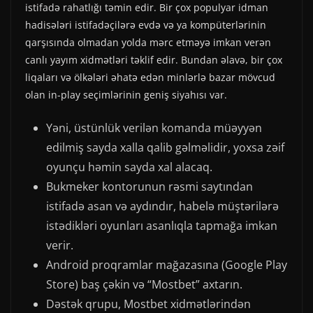
istifadə rahatlığı təmin edir. Bir çox populyar idman
hadisələri istifadəçilərə evdə və ya kompüterlərinin
qarşısında olmadan yolda mərc etməyə imkan verən
canlı yayım xidmətləri təklif edir. Bundan əlavə, bir çox
liqaları və ölkələri əhatə edən minlərlə bazar mövcud
olan in-play seçimlərinin geniş siyahısı var.
Yəni, üstünlük verilən komanda müəyyən
edilmiş sayda xalla qalib gəlməlidir, yoxsa zəif
oyunçu həmin sayda xal alacaq.
Bukmeker kontorunun rəsmi saytından
istifadə asan və aydındır, habelə müştərilərə
istədikləri oyunları asanlıqla tapmağa imkan
verir.
Android proqramlar mağazasına (Google Play
Store) baş çəkin və “Mostbet” axtarın.
Dəstək qrupu, Mostbet xidmətlərindən