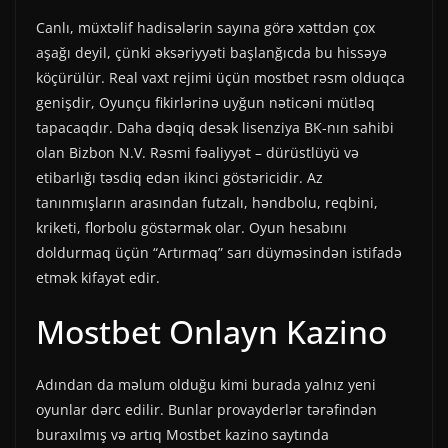
Canlı, müxtəlif hadisələrin sayına görə xəttdən çox
aşağı deyil, çünki əksəriyyəti başlanğıcda bu hissəyə
köçürülür. Real vaxt rejimi üçün mostbet rəsm olduqca
genişdir, Oyunçu fikirlərinə uyğun nəticəni mütləq
tapacaqdır. Daha dəqiq desək lisenziya BK-nın sahibi
olan Bizbon N.V. Rəsmi fəaliyyət – dürüstlüyü və
etibarlığı təsdiq edən ikinci göstəricidir. Az
tanınmışların arasından futzalı, həndbolu, reqbini,
kriketi, florbolu göstərmək olar. Oyun hesabını
doldurmaq üçün “Artırmaq” sarı düyməsindən istifadə
etmək kifayət edir.
Mostbet Onlayn Kazino
Adından da məlum olduğu kimi burada yalnız yeni
oyunlar dərc edilir. Bunlar provayderlər tərəfindən
buraxılmış və artıq Mostbet kazino saytında