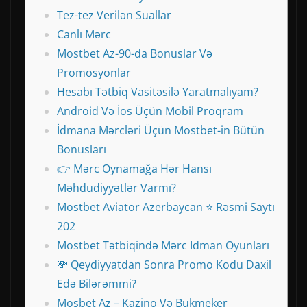
Tez-tez Verilən Suallar
Canlı Mərc
Mostbet Az-90-da Bonuslar Və
Promosyonlar
Hesabı Tətbiq Vasitəsilə Yaratmalıyam?
Android Və İos Üçün Mobil Proqram
İdmana Mərcləri Üçün Mostbet-in Bütün
Bonusları
👉 Mərc Oynamağa Hər Hansı
Məhdudiyyətlər Varmı?
Mostbet Aviator Azerbaycan ⭐️ Rəsmi Saytı
202
Mostbet Tətbiqində Mərc Idman Oyunları
💸 Qeydiyyatdan Sonra Promo Kodu Daxil
Edə Bilərəmmi?
Mosbet Az – Kazino Və Bukmeker