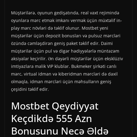
Müştərilərə, oyunun gedişatında, real vaxt rejimində
oyunlara mərc etmək imkanı vermək üçün müxtəlif in-
play mərc növləri də təklif olunur. Mostbet yeni
müştərilər üçün depozit bonusları və pulsuz mərcləri
özündə cəmləşdirən geniş paket təklif edir. Daimi
müştərilər üçün pul və digər hədiyyələrlə müntəzəm
aksiyalar keçirilir. Ən dəyərli müştərilər üçün eksklüziv
imtiyazlara malik VIP klublar. Bukmeker şirkəti canlı
mərc, virtual idman və kiberidman mərcləri də daxil
olmaqla, idman mərcləri üçün məhsulların geniş
çeşidini təklif edir.
Mostbet Qeydiyyat
Keçdikdə 555 Azn
Bonusunu Necə Əldə