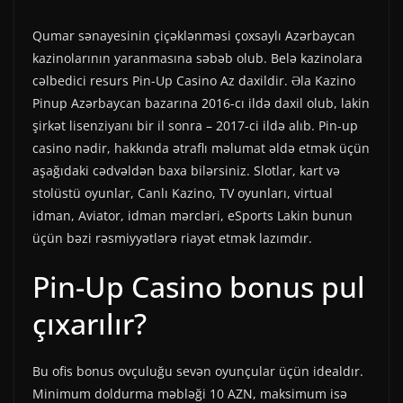
Qumar sənayesinin çiçəklənməsi çoxsaylı Azərbaycan
kazinolarının yaranmasına səbəb olub. Belə kazinolara
cəlbedici resurs Pin-Up Casino Az daxildir. Əla Kazino
Pinup Azərbaycan bazarına 2016-cı ildə daxil olub, lakin
şirkət lisenziyanı bir il sonra – 2017-ci ildə alıb. Pin-up
casino nədir, hakkında ətraflı məlumat əldə etmək üçün
aşağıdaki cədvəldən baxa bilərsiniz. Slotlar, kart və
stolüstü oyunlar, Canlı Kazino, TV oyunları, virtual
idman, Aviator, idman mərcləri, eSports Lakin bunun
üçün bəzi rəsmiyyətlərə riayət etmək lazımdır.
Pin-Up Casino bonus pul
çıxarılır?
Bu ofis bonus ovçuluğu sevən oyunçular üçün idealdır.
Minimum doldurma məbləği 10 AZN, maksimum isə