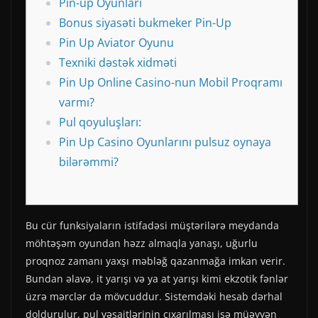
Pin-up Oyunları
Bonus siyasəti bukmeker Pin-Up
Pin Up Aviator Oyunu
Texniki dəstək xidməti
Pin Up Online Casino-nun Mobil Proqramı
varmı?
Pul qoyuluşları:
Pin Up Casino Oyunlarını pulsuz oynaya
bilərəmmi?
Bu cür funksiyaların istifadəsi müştərilərə meydanda
möhtəşəm oyundan həzz almaqla yanaşı, uğurlu
proqnoz zamanı yaxşı məbləğ qazanmağa imkan verir.
Bundan əlavə, it yarışı və ya at yarışı kimi ekzotik fənlər
üzrə mərclər də mövcuddur. Sistemdəki hesab dərhal
doldurulur, pul vəsaitlərinin çıxarılması isə müəyyən