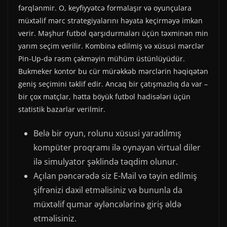
fərqlənmir. O, keyfiyyətcə formalaşır və oyunçulara
müxtəlif mərc strategiyalarını həyata keçirməyə imkan
verir. Məşhur futbol qarşıdurmaları üçün təxminən min
yarım seçim verilir. Kombinə edilmiş və xüsusi mərclər
Pin-Up-də rəsm çəkməyin mühüm üstünlüyüdür.
Bukmeker kontor bu cür mürəkkəb mərclərin həqiqətən
geniş seçimini təklif edir. Ancaq bir çatışmazlıq da var –
bir çox matçlar, hətta böyük futbol hadisələri üçün
statistik bazarlar verilmir.
Belə bir oyun, rolunu xüsusi yaradılmış
kompüter proqramı ilə oynayan virtual diler
ilə simulyator şəklində təqdim olunur.
Açılan pəncərədə siz E-Mail və təyin edilmiş
şifrənizi daxil etməlisiniz və bununla da
müxtəlif qumar əyləncələrinə giriş əldə
etməlisiniz.