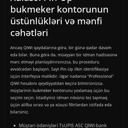
bukmeker kontorunun
üstünlükləri və mənfi
cəhətləri
Ancaq QIWI qaydalarına görə, bir günə qədər davam
edə bilər. Buna görə də, müəyyən bir idman hadisəsinə
mərc etməyi planlaşdırırsınızsa, bu proseduru
əvvəlcədən başlayın. Sayt Pin-Up ilkin identifikasiya
üçün interfeysə malikdir. Əgər nədənsə “Professional”
QIWI hesabını qeydiyyatdan keçirə bilmirsinizsə,
müştərinin bukmeker kontorunu yoxlamaq üçün bu
seçimi seçin. İstədiyiniz idman növünü tez tapmaq
üçün əlifba sırası və ya xüsusi filtrlərdən istifadə edə
bilərsiniz.
Müştəri ödənişləri TsUPIS ASC QIWI-bank