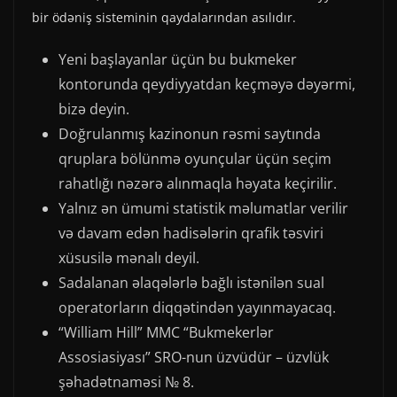
bir ödəniş sisteminin qaydalarından asılıdır.
Yeni başlayanlar üçün bu bukmeker
kontorunda qeydiyyatdan keçməyə dəyərmi,
bizə deyin.
Doğrulanmış kazinonun rəsmi saytında
qruplara bölünmə oyunçular üçün seçim
rahatlığı nəzərə alınmaqla həyata keçirilir.
Yalnız ən ümumi statistik məlumatlar verilir
və davam edən hadisələrin qrafik təsviri
xüsusilə mənalı deyil.
Sadalanan əlaqələrlə bağlı istənilən sual
operatorların diqqətindən yayınmayacaq.
“William Hill” MMC “Bukmekerlər
Assosiasiyası” SRO-nun üzvüdür – üzvlük
şəhadətnaməsi № 8.