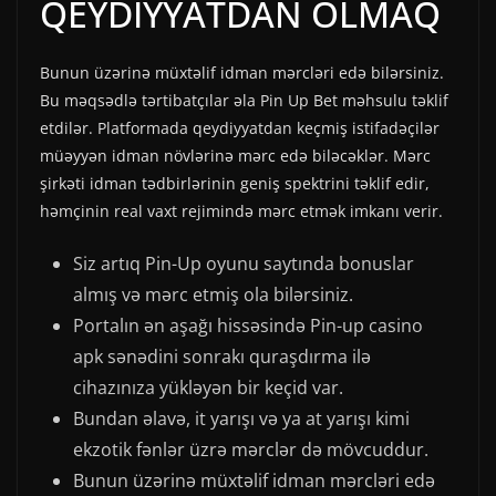
QEYDİYYATDAN OLMAQ
Bunun üzərinə müxtəlif idman mərcləri edə bilərsiniz.
Bu məqsədlə tərtibatçılar əla Pin Up Bet məhsulu təklif
etdilər. Platformada qeydiyyatdan keçmiş istifadəçilər
müəyyən idman növlərinə mərc edə biləcəklər. Mərc
şirkəti idman tədbirlərinin geniş spektrini təklif edir,
həmçinin real vaxt rejimində mərc etmək imkanı verir.
Siz artıq Pin-Up oyunu saytında bonuslar
almış və mərc etmiş ola bilərsiniz.
Portalın ən aşağı hissəsində Pin-up casino
apk sənədini sonrakı quraşdırma ilə
cihazınıza yükləyən bir keçid var.
Bundan əlavə, it yarışı və ya at yarışı kimi
ekzotik fənlər üzrə mərclər də mövcuddur.
Bunun üzərinə müxtəlif idman mərcləri edə