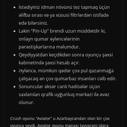
İstədiyiniz idman növünü tez tapmaq üçün
əlifba sırası və ya xüsusi filtrlərdən istifadə
edə bilərsiniz.
Lakin “Pin-Up” brendi uzun müddətdir ki,
onlayn qumar əyləncələrinin
pərəstişkarlarına məlumdur.
Qeydiyyatdan keçdikdən sonra oyunçu şəxsi
kabinetində şəxsi hesab açır.
Əyləncə, mümkün qədər çox pul qazanmağa
çalışacaq ən çox qumarbaz insanları cəlb edir.
Sonuncular əksər canlı hadisələr üçün
saxlanılan qrafik uyğunluq mərkəzi ilə əvəz
olunur.
Crush oyunu “Aviator” u Azərbaycandan olan bir çox
oyunçu sevdi. Aviator oyunu mənası təyyarəni idarə