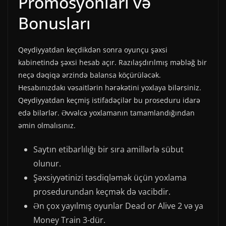
Promosyonları və
Bonusları
Qeydiyyatdan keçdikdən sonra oyunçu şəxsi
kabinetində şəxsi hesab açır. Razılaşdırılmış məbləğ bir
neçə dəqiqə ərzində balansa köçürüləcək.
Hesabınızdakı vəsaitlərin hərəkətini yoxlaya bilərsiniz.
Qeydiyyatdan keçmiş istifadəçilər bu proseduru idarə
edə bilərlər. Əvvəlcə yoxlamanın tamamlandığından
əmin olmalısınız.
Saytın etibarlılığı bir sıra amillərlə sübut
olunur.
Şəxsiyyətinizi təsdiqləmək üçün yoxlama
prosedurundan keçmək də vacibdir.
Ən çox yayılmış oyunlar Dead or Alive 2 və ya
Money Train 3-dür.