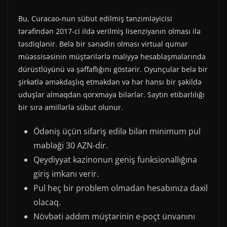
Bu, Curacao-nun sübut edilmiş tənzimləyicisi
tərəfindən 2017-ci ildə verilmiş lisenziyanın olması ilə
təsdiqlənir. Belə bir sənədin olması virtual qumar
müəssisəsinin müştərilərlə maliyyə hesablaşmalarında
dürüstlüyünü və şəffaflığını göstərir. Oyunçular belə bir
şirkətlə əməkdaşlıq etməkdən və hər hansı bir şəkildə
uduşlar almaqdan qorxmaya bilərlər. Saytın etibarlılığı
bir sıra amillərlə sübut olunur.
Ödəniş üçün sifariş edilə bilən minimum pul
məbləği 30 AZN-dir.
Qeydiyyat kazinonun geniş funksionallığına
giriş imkanı verir.
Pul heç bir problem olmadan hesabınıza daxil
olacaq.
Növbəti addım müştərinin e-poçt ünvanını