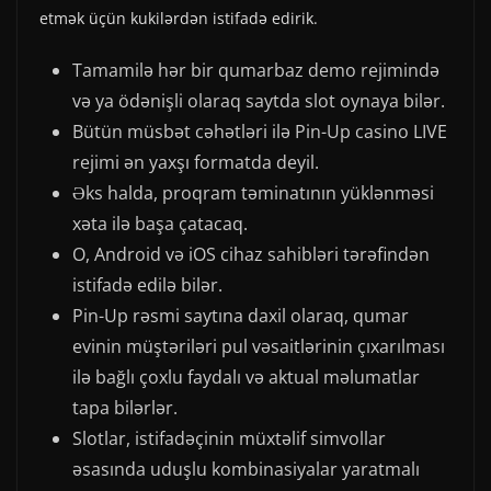
etmək üçün kukilərdən istifadə edirik.
Tamamilə hər bir qumarbaz demo rejimində
və ya ödənişli olaraq saytda slot oynaya bilər.
Bütün müsbət cəhətləri ilə Pin-Up casino LIVE
rejimi ən yaxşı formatda deyil.
Əks halda, proqram təminatının yüklənməsi
xəta ilə başa çatacaq.
O, Android və iOS cihaz sahibləri tərəfindən
istifadə edilə bilər.
Pin-Up rəsmi saytına daxil olaraq, qumar
evinin müştəriləri pul vəsaitlərinin çıxarılması
ilə bağlı çoxlu faydalı və aktual məlumatlar
tapa bilərlər.
Slotlar, istifadəçinin müxtəlif simvollar
əsasında uduşlu kombinasiyalar yaratmalı