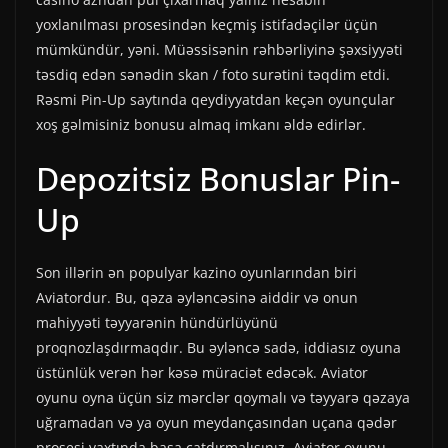
yoxlanılması prosesindən keçmiş istifadəçilər üçün
mümkündür, yəni. Müəssisənin rəhbərliyinə şəxsiyyəti
təsdiq edən sənədin skan / foto surətini təqdim etdi.
Rəsmi Pin-Up saytında qeydiyyatdan keçən oyunçular
xoş gəlmisiniz bonusu almaq imkanı əldə edirlər.
Depozitsiz Bonuslar Pin-
Up
Son illərin ən populyar kazino oyunlarından biri
Aviatordur. Bu, qəza əyləncəsinə aiddir və onun
mahiyyəti təyyarənin hündürlüyünü
proqnozlaşdırmaqdır. Bu əyləncə sadə, iddiasız oyuna
üstünlük verən hər kəsə müraciət edəcək. Aviator
oyunu oyna üçün siz mərclər qoymalı və təyyarə qəzaya
uğramadan və ya oyun meydançasından uçana qədər
prosesi vaxtında başa çatdırmalısınız. Aviator oyunu