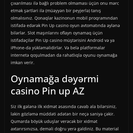
çıxarılması ilə bağlı problem olmaması üçün onu mərc
etmək şərtləri ilə (müəyyən bir peyjerlə) tanış
olmalısınız. Qonaqlar kazinonun mobil proqramından
istifadə edərək Pin Up casino oyun avtomatında əylənə
bilərlər. Slot maşınlarını oflayn oynamaq üçün
istifadəçilər Pin Up casino müştərisini Android və ya
iPhone-da yükləməlidirlər. Və belə platformalar
internetə qoşulmadan da rahatlıqla oyunu oynamağa
imkan verir.
Oynamağa dəyərmi
casino Pin up AZ
Siz ilk gələnə ilk xidmət əsasında cavab ala bilərsiniz,
lakin gözləmə müddəti adətən bir neçə saniyə çəkir.
Qumarda böyük uduşlar verəcək bir xidmət
axtarırsınızsa, deməli doğru yerə gəldiniz. Bu material