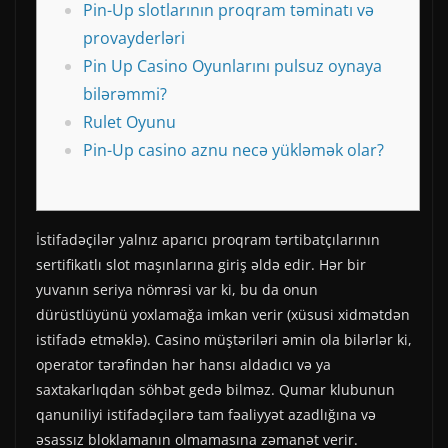
Pin-Up slotlarının proqram təminatı və
provayderləri
Pin Up Casino Oyunlarını pulsuz oynaya
bilərəmmi?
Rulet Oyunu
Pin-Up casino aznu necə yükləmək olar?
İstifadəçilər yalnız aparıcı proqram tərtibatçılarının
sertifikatlı slot maşınlarına giriş əldə edir. Hər bir
yuvanın seriya nömrəsi var ki, bu da onun
dürüstlüyünü yoxlamağa imkan verir (xüsusi xidmətdən
istifadə etməklə). Casino müştəriləri əmin ola bilərlər ki,
operator tərəfindən hər hansı aldadıcı və ya
saxtakarlıqdan söhbət gedə bilməz. Qumar klubunun
qanuniliyi istifadəçilərə tam fəaliyyət azadlığına və
əsassız bloklamanın olmamasına zəmanət verir.