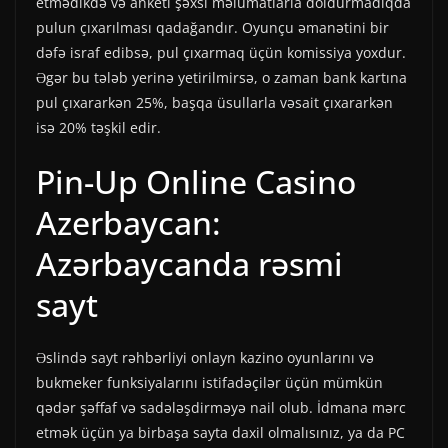
etmədikdə və anketi şəxsi məlumatlarla doldurmadıqda
pulun çıxarılması qadağandır. Oyunçu əmanətini bir
dəfə israf edibsə, pul çıxarmaq üçün komissiya yoxdur.
Əgər bu tələb yerinə yetirilmirsə, o zaman bank kartına
pul çıxararkən 25%, başqa üsullarla vəsait çıxararkən
isə 20% təşkil edir.
Pin-Up Online Casino
Azerbaycan:
Azərbaycanda rəsmi
sayt
Əslində sayt rəhbərliyi onlayn kazino oyunlarını və
bukmeker funksiyalarını istifadəçilər üçün mümkün
qədər şəffaf və sadələşdirməyə nail olub. İdmana mərc
etmək üçün ya birbaşa sayta daxil olmalısınız, ya da PC