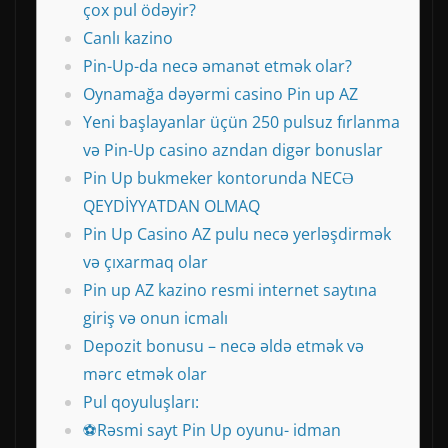
çox pul ödəyir?
Canlı kazino
Pin-Up-da necə əmanət etmək olar?
Oynamağa dəyərmi casino Pin up AZ
Yeni başlayanlar üçün 250 pulsuz fırlanma
və Pin-Up casino azndan digər bonuslar
Pin Up bukmeker kontorunda NECƏ
QEYDİYYATDAN OLMAQ
Pin Up Casino AZ pulu necə yerləşdirmək
və çıxarmaq olar
Pin up AZ kazino resmi internet saytına
giriş və onun icmalı
Depozit bonusu – necə əldə etmək və
mərc etmək olar
Pul qoyuluşları:
⚽Rəsmi sayt Pin Up oyunu- idman