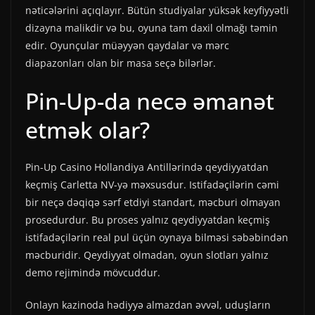
nəticələrini açıqlayır. Bütün studiyalar yüksək keyfiyyətli
dizayna malikdir və bu, oyuna tam daxil olmağı təmin
edir. Oyunçular müəyyən qaydalar və mərc
diapazonları olan bir masa seçə bilərlər.
Pin-Up-da necə əmanət
etmək olar?
Pin-Up Casino Hollandiya Antillərində qeydiyyatdan
keçmiş Carletta NV-yə məxsusdur. Istifadəçilərin cəmi
bir neçə dəqiqə sərf etdiyi standart, məcburi olmayan
prosedurdur. Bu proses yalnız qeydiyyatdan keçmiş
istifadəçilərin real pul üçün oynaya bilməsi səbəbindən
məcburidir. Qeydiyyat olmadan, oyun slotları yalnız
demo rejimində mövcuddur.
Onlayn kazinoda hədiyyə almazdan əvvəl, uduşların