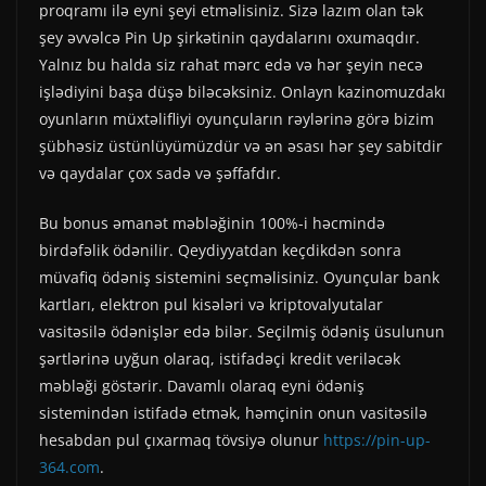
proqramı ilə eyni şeyi etməlisiniz. Sizə lazım olan tək
şey əvvəlcə Pin Up şirkətinin qaydalarını oxumaqdır.
Yalnız bu halda siz rahat mərc edə və hər şeyin necə
işlədiyini başa düşə biləcəksiniz. Onlayn kazinomuzdakı
oyunların müxtəlifliyi oyunçuların rəylərinə görə bizim
şübhəsiz üstünlüyümüzdür və ən əsası hər şey sabitdir
və qaydalar çox sadə və şəffafdır.
Bu bonus əmanət məbləğinin 100%-i həcmində
birdəfəlik ödənilir. Qeydiyyatdan keçdikdən sonra
müvafiq ödəniş sistemini seçməlisiniz. Oyunçular bank
kartları, elektron pul kisələri və kriptovalyutalar
vasitəsilə ödənişlər edə bilər. Seçilmiş ödəniş üsulunun
şərtlərinə uyğun olaraq, istifadəçi kredit veriləcək
məbləği göstərir. Davamlı olaraq eyni ödəniş
sistemindən istifadə etmək, həmçinin onun vasitəsilə
hesabdan pul çıxarmaq tövsiyə olunur
https://pin-up-
364.com
.