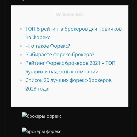
Оглавление:
ТОП-5 рейтинга брокеров для новичков
на Форекс
Что такое Форекс?
Выбираете форекс-брокера?
Рейтинг Форекс брокеров 2021 – ТОП
лучших и надежных компаний
Список 20 лучших форекс-брокеров
2023 года