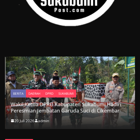
BERITA
DAERAH
DPRD
SUKABUMI
Wakil Ketua DPRD Kabupaten Sukabumi Hadiri
Peresmian Jembatan Garuda Suci di Cikembar
20 Juli 2026
admin