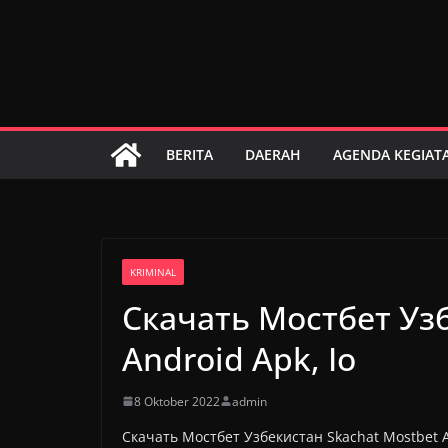
Skip
to
content
BERITA
DAERAH
AGENDA KEGIAT
KRIMINAL
Скачать Мостбет Узб
Android Apk, Io
8 Oktober 2022
admin
Скачать Мостбет Узбекистан Skachat Mostbet A