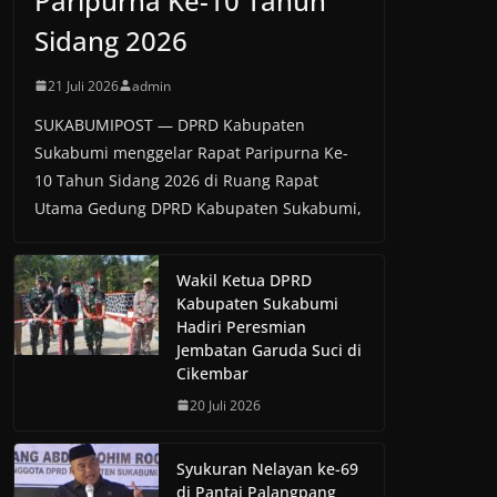
Paripurna Ke-10 Tahun
Sidang 2026
21 Juli 2026
admin
SUKABUMIPOST — DPRD Kabupaten
Sukabumi menggelar Rapat Paripurna Ke-
10 Tahun Sidang 2026 di Ruang Rapat
Utama Gedung DPRD Kabupaten Sukabumi,
Wakil Ketua DPRD
Kabupaten Sukabumi
Hadiri Peresmian
Jembatan Garuda Suci di
Cikembar
20 Juli 2026
Syukuran Nelayan ke-69
di Pantai Palangpang