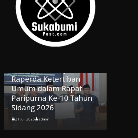
BERITA
DAERAH
DPRD
SUKABUMI
Wakil Ketua DPRD
n
Kabupaten Sukabumi
t
Hadiri Peresmian
ahun
Jembatan Garuda Suci di
Cikembar
20 Juli 2026
admin