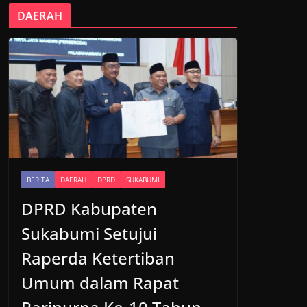
DAERAH
BERITA
DAERAH
DPRD
SUKABUMI
DPRD Kabupaten
Sukabumi Setujui
Raperda Ketertiban
Umum dalam Rapat