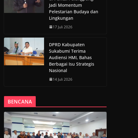
Jadi Momentum
Pelestarian Budaya dan
Lingkungan
17 Juli 2026
DPRD Kabupaten
Sukabumi Terima
Audiensi HMI, Bahas
Berbagai Isu Strategis
Nasional
14 Juli 2026
BENCANA