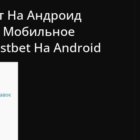
т На Андроид
ь Мобильное
tbet На Android
BERITA
DAERAH
DPRD
SUKABUMI
DPRD Kabupaten
DPRD
SUKABUMI
Sukabumi Setujui
 DPRD
Raperda Ketertiba
 Serap Aspirasi
Umum dalam Rapa
an Pemuda
тавок
Paripurna Ke-10 T
Reses Masa
Sidang 2026
026
21 Juli 2026
admin
in