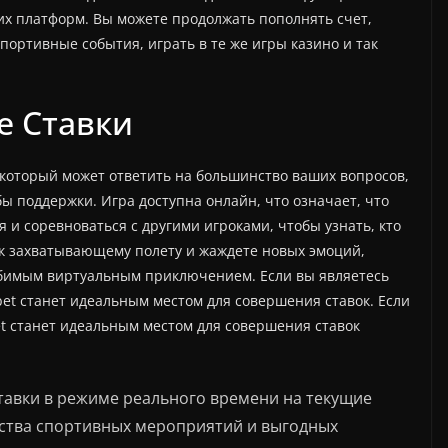
их платформ. Вы можете продолжать пополнять счет,
портивные события, играть в те же игры казино и так
e Ставки
 который может ответить на большинство ваших вопросов,
бы поддержки. Игра доступна онлайн, что означает, что
я и соревноваться с другими игроками, чтобы узнать, кто
ы к захватывающему полету и жаждете новых эмоций,
любимым виртуальным приключением. Если вы являетесь
bet станет идеальным местом для совершения ставок. Если
et станет идеальным местом для совершения ставок
тавки в режиме реального времени на текущие
ества спортивных мероприятий и выгодных