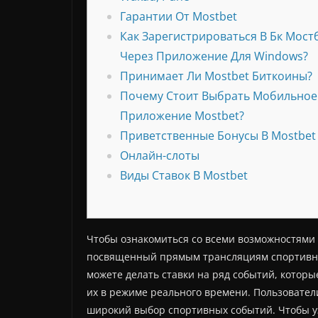
Гарантии От Mostbet
Как Зарегистрироваться В Бк Мост
Через Приложение Для Windows?
Принимает Ли Mostbet Биткоины?
Почему Стоит Выбрать Мобильное
Приложение Mostbet?
Приветственные Бонусы В Mostbet
Онлайн-слоты
Виды Ставок В Mostbet
Чтобы ознакомиться со всеми возможностями 
посвященный прямым трансляциям спортивны
можете делать ставки на ряд событий, которы
их в режиме реального времени. Пользователи
широкий выбор спортивных событий. Чтобы узн