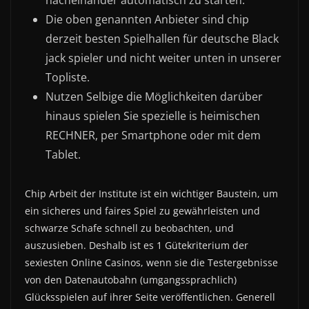
Die oben genannten Anbieter sind chip
derzeit besten Spielhallen für deutsche Black
jack spieler und nicht weiter unten in unserer
Topliste.
Nutzen Selbige die Möglichkeiten darüber
hinaus spielen Sie spezielle is heimischen
RECHNER, per Smartphone oder mit dem
Tablet.
Chip Arbeit der Institute ist ein wichtiger Baustein, um
ein sicheres und faires Spiel zu gewährleisten und
schwarze Schafe schnell zu beobachten, und
auszusieben. Deshalb ist es 1 Gütekriterium der
sexiesten Online Casinos, wenn sie die Testergebnisse
von den Datenautobahn (umgangssprachlich)
Glücksspielen auf ihrer Seite veröffentlichen. Generell