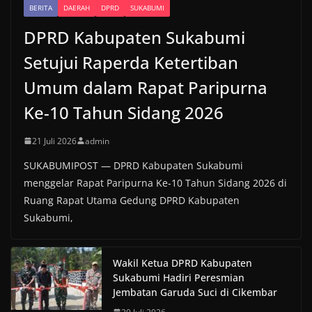
BERITA
DAERAH
DPRD
SUKABUMI
DPRD Kabupaten Sukabumi
Setujui Raperda Ketertiban
Umum dalam Rapat Paripurna
Ke-10 Tahun Sidang 2026
21 Juli 2026
admin
SUKABUMIPOST — DPRD Kabupaten Sukabumi
menggelar Rapat Paripurna Ke-10 Tahun Sidang 2026 di
Ruang Rapat Utama Gedung DPRD Kabupaten
Sukabumi,
Wakil Ketua DPRD Kabupaten
Sukabumi Hadiri Peresmian
Jembatan Garuda Suci di Cikembar