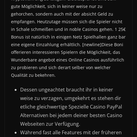
gute Möglichkeit, sich in keiner weise nur zu
gehorchen, sondern auch mit der absicht Geld zu
empfangen. Heutzutage müssen sich die Spieler nicht
in Schale schmeißen und in noble Casinos gehen. 1 25€
Bonus ist natürlich in einigen Netz Spielhallen ganz bar
eine eigene Einzahlung erhältlich. [newline]Diese Boni
offerieren interessieren Spielern die Möglichkeit, das
Wunderbare angebot eines Online Casinos ausführlich
zu probieren und sich derart selber von welcher
Qualität zu bekehren.
Dessen ungeachtet braucht ihr in keiner
weise zu verzagen, umgekehrt es stehen dir
etliche gleichwertige Spezielle Casino PayPal
Alternativen bei jedem deiner besten Casino
Webseiten zur Verfügung.
Während fast alle Features mit der früheren