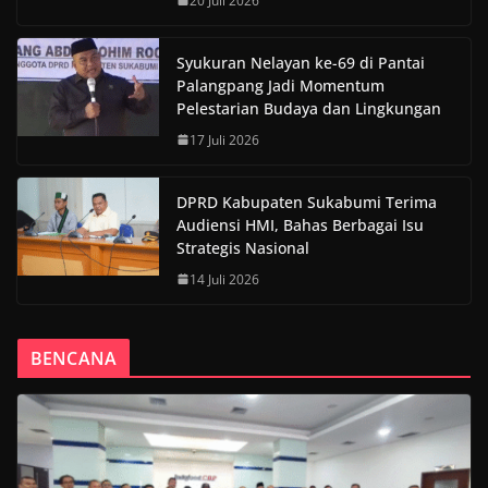
20 Juli 2026
Syukuran Nelayan ke-69 di Pantai
Palangpang Jadi Momentum
Pelestarian Budaya dan Lingkungan
17 Juli 2026
DPRD Kabupaten Sukabumi Terima
Audiensi HMI, Bahas Berbagai Isu
Strategis Nasional
14 Juli 2026
BENCANA