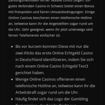
Zahlungsmethoden ferner flexible Limits zeigen. Ein
gutes Verbinden Casino in Schweiz bietet einen Bonus
mit Freispielen und fairen Umsatzbedingungen. Einige
Online Casinos bescheren einen telefonische Hotline
an, teilweise kann ihr die Angestellten sogar rund um
die Uhr. Sehr geeignet, wenn ihr jetzt unterwegs seid
ferner Telefonieren einfacher ist.
Bis vor kurzem konnten Diese mit nur die
zwei Klicks das erste Online Echtgeld Casino
in Deutschland identifizieren, indem Sie sich
nach einem Online Casino Echtgeld Test3
gerichtet haben.
Wenige Online Casinos offerieren einen
telefonische Hotline an, teilweise kann ihr die
Arbeitskraft sogar rund um die Uhr.
Häufig findet sich das Logo der Gambling