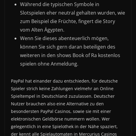
Während die typischen Symbole in
Slotspielen eher neutral gehalten wurden, wie
zum Beispiel die Früchte, fingert die Story
vom Alten Ägypten.
Wenn Sie dieses abenteuerlich mögen,
können Sie sich gern daran beteiligen des
weiteren in den shows Book of Ra kostenlos
spielen ohne Anmeldung.
PayPal hat einander dazu entschieden, für deutsche
Spieler strich keine Zahlungen vielmehr an Online
Spieltempel in Deutschland zuzulassen. Deutscher
Nutzer brauchen also eine Alternative zu den
besondersten PayPal Casinos, sowie sie mit einer
elektronischen Geldbörse nummern wollen. Wer
gelegentlich in eine Spielothek in der Nähe spaziert,
der kennt alle Spielautomaten in Mercurius Casinos