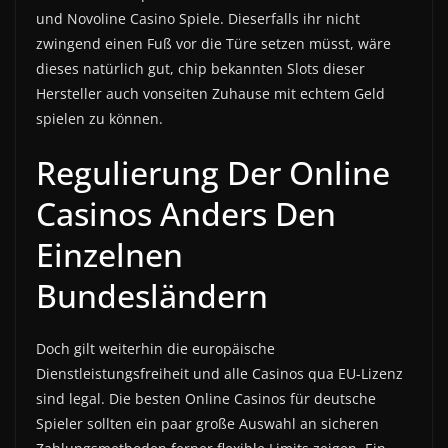
und Novoline Casino Spiele. Dieserfalls ihr nicht
zwingend einen Fuß vor die Türe setzen müsst, wäre
dieses natürlich gut, chip bekannten Slots dieser
Hersteller auch vonseiten Zuhause mit echtem Geld
spielen zu können.
Regulierung Der Online
Casinos Anders Den
Einzelnen
Bundesländern
Doch gilt weiterhin die europäische
Dienstleistungsfreiheit und alle Casinos qua EU-Lizenz
sind legal. Die besten Online Casinos für deutsche
Spieler sollten ein paar große Auswahl an sicheren