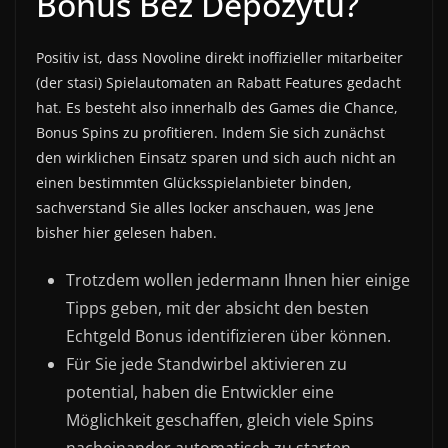
Bonus Bez Depozytu?
Positiv ist, dass Novoline direkt inoffizieller mitarbeiter
(der stasi) Spielautomaten an Rabatt Features gedacht
hat. Es besteht also innerhalb des Games die Chance,
Bonus Spins zu profitieren. Indem Sie sich zunächst
den wirklichen Einsatz sparen und sich auch nicht an
einen bestimmten Glücksspielanbieter binden,
sachverstand Sie alles locker anschauen, was Jene
bisher hier gelesen haben.
Trotzdem wollen jedermann Ihnen hier einige
Tipps geben, mit der absicht den besten
Echtgeld Bonus identifizieren über können.
Für Sie jede Standwirbel aktivieren zu
potential, haben die Entwickler eine
Möglichkeit geschaffen, gleich viele Spins
nacheinander automatisch zu starten.