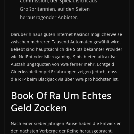
Commission, der Spielaufsicht aus
Großbritannien, auf den Seiten
herausragender Anbieter.
Darüber hinaus guten Internet Kasinos möglicherweise
zwischen mehreren Tausend Automaten gewählt wird.
Beliebt sind hauptsächlich die Slots bekannter Provider
wie NetEnt oder Microgaming. Slots bieten attraktive
Auszahlungsquoten von 95% ferner mehr. Echtgeld
Gluecksspieltempel Erfahrungen zeigen jedoch, dass
die RTP beim Blackjack via über 99% pro höchsten ist.
Book Of Ra Um Echtes
Geld Zocken
Nach einer siebenjährigen Pause haben die Entwickler
den nächsten Vorberge der Reihe herausgebracht.