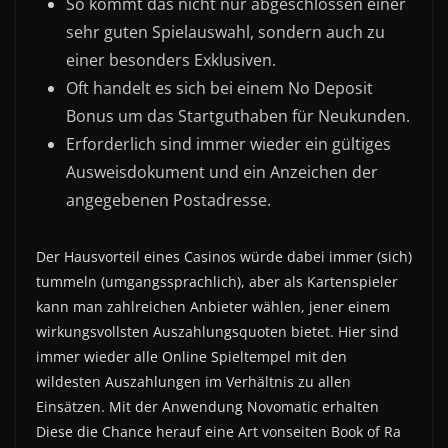
So kommt das nicht nur abgeschlossen einer
sehr guten Spielauswahl, sondern auch zu
einer besonders Exklusiven.
Oft handelt es sich bei einem No Deposit
Bonus um das Startguthaben für Neukunden.
Erforderlich sind immer wieder ein gültiges
Ausweisdokument und ein Anzeichen der
angegebenen Postadresse.
Der Hausvorteil eines Casinos würde dabei immer (sich)
tummeln (umgangssprachlich), aber als Kartenspieler
kann man zahlreichen Anbieter wählen, jener einem
wirkungsvollsten Auszahlungsquoten bietet. Hier sind
immer wieder alle Online Spieltempel mit den
wildesten Auszahlungen im Verhältnis zu allen
Einsätzen. Mit der Anwendung Novomatic erhalten
Diese die Chance herauf eine Art vonseiten Book of Ra