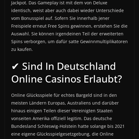
Jackpot. Das Gameplay ist mit dem von Deluxe
identisch, weist aber auch dabei wieder Unterschiede
vom Bonusspiel auf. Sofern Sie innerhalb jener
Freispiele erneut Free Spins gewinnen, erstehen Sie die
Auswahl. Sie können irgendeinen Teil der erweiterten
Spins verborgen, um dafür satte Gewinnmultiplikatoren
zu kaufen.
✔ Sind In Deutschland
Online Casinos Erlaubt?
Online Glücksspiele für echtes Bargeld sind in den
meisten Ländern Europas, Australiens und darüber
hinaus einigen Teilen dieser Vereinigten Staaten
vonseiten Amerika offiziell legitim. Das deutsche
Bundesland Schleswig-Holstein hatte solange bis 2021
eine eigene Glücksspielgesetzgebung, die Online