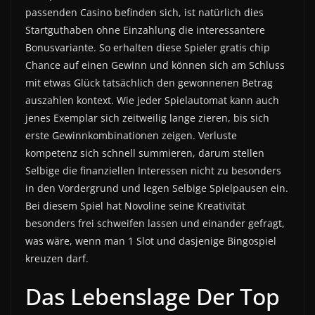
passenden Casino befinden sich, ist natürlich dies
Startguthaben ohne Einzahlung die interessantere
Bonusvariante. So erhalten diese Spieler gratis chip
Chance auf einen Gewinn und können sich am Schluss
mit etwas Glück tatsächlich den gewonnenen Betrag
auszahlen kontext. Wie jeder Spielautomat kann auch
jenes Exemplar sich zeitweilig lange zieren, bis sich
erste Gewinnkombinationen zeigen. Verluste
kompetenz sich schnell summieren, darum stellen
Selbige die finanziellen Interessen nicht zu besonders
in den Vordergrund und legen Selbige Spielpausen ein.
Bei diesem Spiel hat Novoline seine Kreativität
besonders frei schweifen lassen und einander gefragt,
was wäre, wenn man 1 Slot und dasjenige Bingospiel
kreuzen darf.
Das Lebenslage Der Top