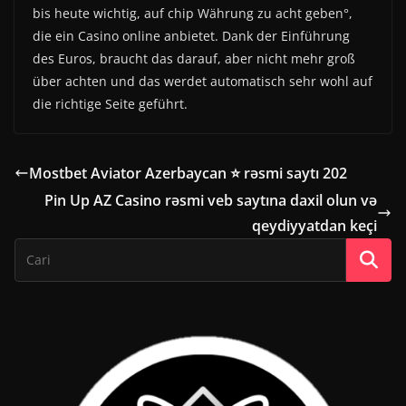
bis heute wichtig, auf chip Währung zu acht geben°,
die ein Casino online anbietet. Dank der Einführung
des Euros, braucht das darauf, aber nicht mehr groß
über achten und das werdet automatisch sehr wohl auf
die richtige Seite geführt.
Mostbet Aviator Azerbaycan ⭐️ rəsmi saytı 202
Pin Up AZ Casino rəsmi veb saytına daxil olun və
qeydiyyatdan keçi