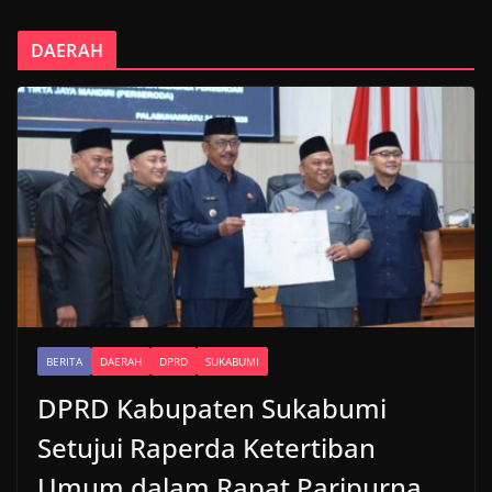
DAERAH
BERITA
DAERAH
DPRD
SUKABUMI
DPRD Kabupaten Sukabumi
Setujui Raperda Ketertiban
Umum dalam Rapat Paripurna