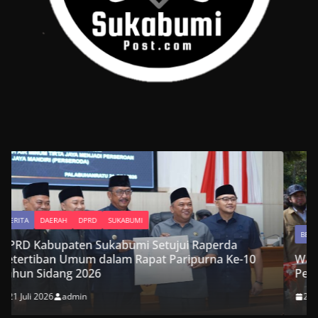
BERITA
DAERAH
DPRD
SUKABUMI
rda
 Ke-10
Wakil Ketua DPRD Kabupaten Sukabumi Hadir
Peresmian Jembatan Garuda Suci di Cikemba
20 Juli 2026
admin