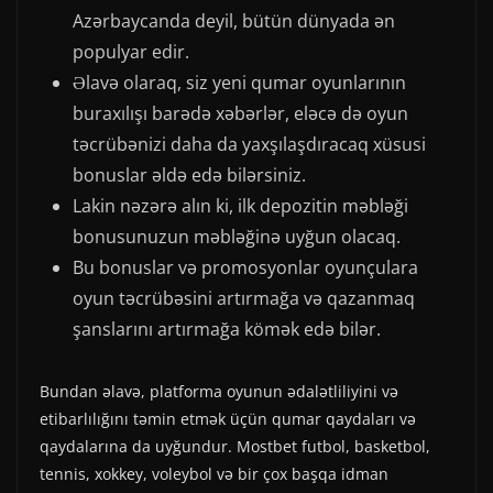
Azərbaycanda deyil, bütün dünyada ən
populyar edir.
Əlavə olaraq, siz yeni qumar oyunlarının
buraxılışı barədə xəbərlər, eləcə də oyun
təcrübənizi daha da yaxşılaşdıracaq xüsusi
bonuslar əldə edə bilərsiniz.
Lakin nəzərə alın ki, ilk depozitin məbləği
bonusunuzun məbləğinə uyğun olacaq.
Bu bonuslar və promosyonlar oyunçulara
oyun təcrübəsini artırmağa və qazanmaq
şanslarını artırmağa kömək edə bilər.
Bundan əlavə, platforma oyunun ədalətliliyini və
etibarlılığını təmin etmək üçün qumar qaydaları və
qaydalarına da uyğundur. Mostbet futbol, basketbol,
tennis, xokkey, voleybol və bir çox başqa idman