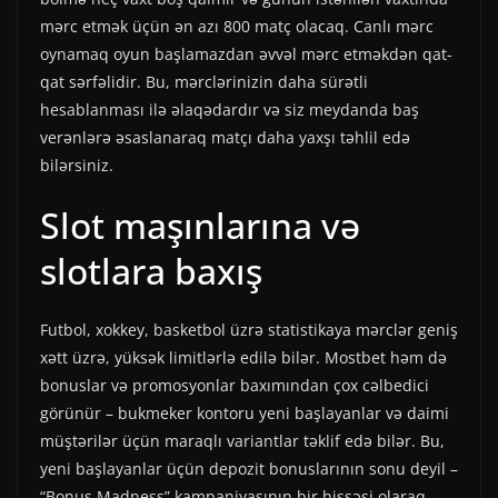
mərc etmək üçün ən azı 800 matç olacaq. Canlı mərc
oynamaq oyun başlamazdan əvvəl mərc etməkdən qat-
qat sərfəlidir. Bu, mərclərinizin daha sürətli
hesablanması ilə əlaqədardır və siz meydanda baş
verənlərə əsaslanaraq matçı daha yaxşı təhlil edə
bilərsiniz.
Slot maşınlarına və
slotlara baxış
Futbol, ​​xokkey, basketbol üzrə statistikaya mərclər geniş
xətt üzrə, yüksək limitlərlə edilə bilər. Mostbet həm də
bonuslar və promosyonlar baxımından çox cəlbedici
görünür – bukmeker kontoru yeni başlayanlar və daimi
müştərilər üçün maraqlı variantlar təklif edə bilər. Bu,
yeni başlayanlar üçün depozit bonuslarının sonu deyil –
“Bonus Madness” kampaniyasının bir hissəsi olaraq,