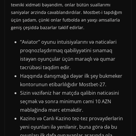
texniki xidməti bəyəndim, onlar bütün suallarımı
saniyələr ərzində cavablandırdılar. Mostbet-i tapdığım
üçün şadam, çünki onlar futbolda ən yaxşı əmsallarla
geniş çeşiddə bazarlar təklif edirlər.
“Aviator” oyunu intuisiyalarını və nəticələri
proqnozlaşdırmaq qabiliyyətini sınamaq
istəyən oyunçular üçün maraqlı və qumar
təcrübəsi təqdim edir.
Haqqında danışmağa dəyər ilk şey bukmeker
kontorunun etibarlılığıdır Mostbet-27.
Sizin vəzifəniz hər matçda qalibin nəticəsini
seçmək və sonra minimum cəmi 10 AZN
məbləğində mərc etməkdir.
Kazino və Canlı Kazino tez-tez provayderlərin
yeni oyunları ilə yenilənir, buna görə də bu
oyunları ilk dəfə oynayanlar arasında ola