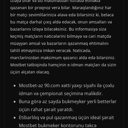
izləyə bilər və bu məlumatdan istifadə etməklə
qazanan bir proqnoz verə bilər. Maraqlandığınız hər
bir matçı sevimlilərinizə əlavə edə bilərsiniz ki, beləcə
bu matça dərhal çıxış əldə edəcək, onun əmsalları və
bazarlarını izləyə biləcəksiniz. Bu informasiya sizə
keçmiş matçların nəticələrini bilməyə və cari matçda
müəyyən əmsal və bazarların qazanmaq ehtimalını
təhlil etməyinizə imkan verəcək. Nəticədə,
mərclərinizdən maksimum qazancı əldə edə bilərsiniz.
Mostbet tətbiqində həmçinin e-idman matçları da sizin
üçün əlçatan olacaq.
Mostbet-az 90.com xətti yaxşı siyahı ilə çoxlu
idman və çempionat seçiminə malikdir.
Buna görə az sayda bukmeyker yerli betterlər
üçün rahat şərait yaratdı.
Etibarlılıq və pul qazanmaq üçün ideal şərait
Mostbet bukmeker kontorunu təkcə