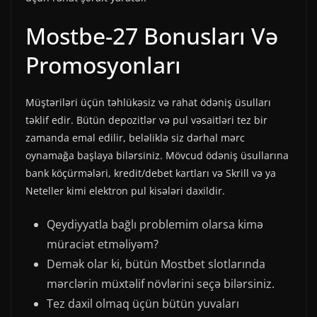
Mostbe-27 Bonusları Və
Promosyonları
Müştəriləri üçün təhlükəsiz və rahat ödəniş üsulları
təklif edir. Bütün depozitlər və pul vəsaitləri tez bir
zamanda emal edilir, beləliklə siz dərhal mərc
oynamağa başlaya bilərsiniz. Mövcud ödəniş üsullarına
bank köçürmələri, kredit/debet kartları və Skrill və ya
Neteller kimi elektron pul kisələri daxildir.
Qeydiyyatla bağlı problemim olarsa kimə
müraciət etməliyəm?
Demək olar ki, bütün Mostbet slotlarında
mərclərin müxtəlif növlərini seçə bilərsiniz.
Tez daxil olmaq üçün bütün yuvaları