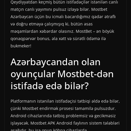
Qeydiyyatdan keçmiş bütün istifadəçilər istənilən canlı
matçın canlı yayımını pulsuz izləyə bilər. Mostbet
Azərbaycan üçün bu icmalı bacardığımız qədər ətraflı
və doğru etməyə çalışmışıq ki, bütün əsas
məqamlardan xəbərdar olasınız. MostBet – ən böyük
qonaqpərvər bonus, əla xətt və sürətli ödəmə ilə
bukmeker!
Azərbaycandan olan
oyunçular Mostbet-dən
istifadə edə bilər?
Platformanın istənilən istifadəçisi tətbiqi əldə edə bilər,
çünki Mostbet endirmək prosesi tamamilə pulsuzdur.
Android cihazlarında tətbiq problemsiz və gecikməsiz
işləyəcək. Mostbet APK Android faylının sistem tələbləri
aşağıdır, bu isə onun köhnə cihazlarda