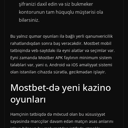
şifrənizi daxil edin və siz bukmeker
kontorunun tam hüquqlu müştərisi ola
bilərsiniz.
Bu yalnız qumar oyunları ilə bağlı yerli qanunvericilik
rahatlandıqdan sonra baş verəcəkdir. Mostbet mobil
tətbiqində veb-saytdakı ilə eyni alətlər və seçimlər var.
Eyni zamanda Mostber APK faylının minimum sistem
tələbləri var, yəni o, Android və iOS əməliyyat sistemi
olan istənilən cihazda sürətlə, gecikmədən işləyir.
Mostbet-də yeni kazino
oyunları
Həmçinin tətbiqdə də mövcud olan bu xüsusiyyət
sayəsində mərcçilər davam edən matçın əsas anlarını