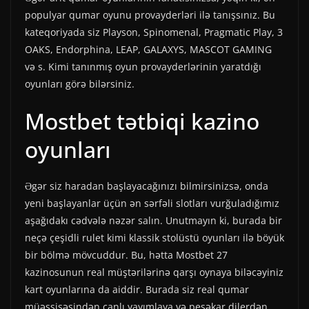
populyar qumar oyunu provayderləri ilə tanışsınız. Bu
kateqoriyada siz Playson, Spinomenal, Pragmatic Play, 3
OAKS, Endorphina, LEAP, GALAXYS, MASCOT GAMING
və s. Kimi tanınmış oyun provayderlərinin yaratdığı
oyunları görə bilərsiniz.
Mostbet tətbiqi kazino
oyunları
Əgər siz haradan başlayacağınızı bilmirsinizsə, onda
yeni başlayanlar üçün ən sərfəli slotları vurğuladığımız
aşağıdakı cədvələ nəzər salın. Unutmayın ki, burada bir
neçə çeşidli rulet kimi klassik stolüstü oyunları ilə böyük
bir bölmə mövcuddur. Bu, hətta Mostbet 27
kazinosunun real müştərilərinə qarşı oynaya biləcəyiniz
kart oyunlarına da aiddir. Burada siz real qumar
müəssisəsindən canlı yayımlaya və peşəkar dilerdən