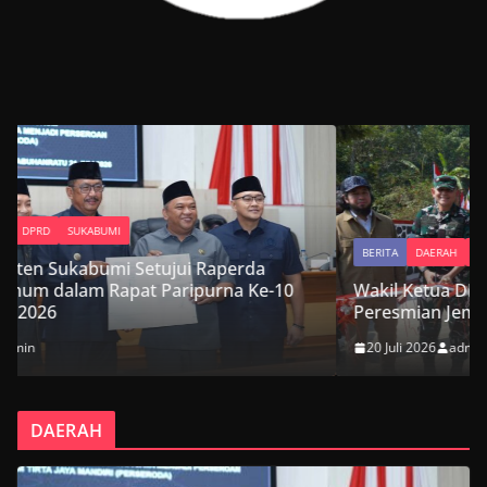
BERITA
DAERAH
DPRD
SUKABUMI
rda
 Ke-10
Wakil Ketua DPRD Kabupaten Sukabumi Hadir
Peresmian Jembatan Garuda Suci di Cikemba
20 Juli 2026
admin
DAERAH