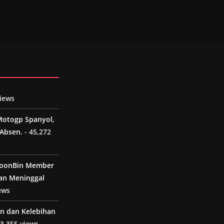
views
Motogp Spanyol,
Absen.
- 45,272
MoonBin Member
an Meninggal
ews
n dan Kelebihan
 3,355 views