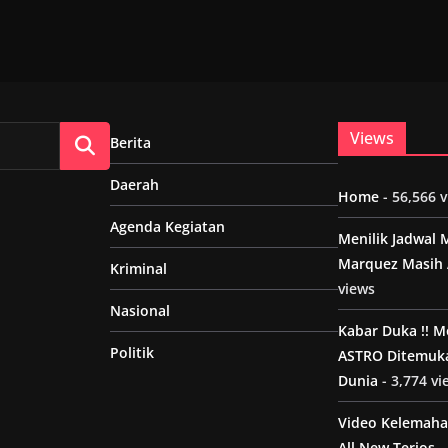
Views
Berita
Daerah
Home
- 56,566 
Agenda Kegiatan
Menilik Jadwal 
Marquez Masih 
Kriminal
views
Nasional
Kabar Duka !! 
Politik
ASTRO Ditemuk
Dunia
- 3,774 vi
Video Kelemaha
All New Terios
-