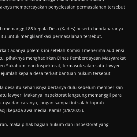
 pihaknya mempercayakan penyelesaian permasalahan tersebut
ah memanggil 85 kepala Desa (Kades) beserta bendaharanya
 itu untuk mengklarifikasi permasalahan tersebut.
kait adanya polemik ini setelah Komisi I menerima audiensi
t itu, pihaknya menghadirkan Dinas Pemberdayaan Masyarakat
n Sukabumi dan Inspektorat, termasuk salah satu Lawyer
jumlah kepala desa terkait bantuan hukum tersebut.
pala desa itu seharusnya bertanya dulu sebelum memberikan
tu lawyer. Makanya Inspektorat langsung memanggil para
ou-nya dan caranya, jangan sampai ini salah kaprah
aoji kepada awa media, Kamis (3/8/2023).
uran, maka pihak bagian hukum dan inspektorat yang