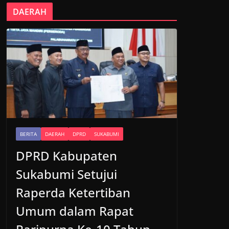
DAERAH
BERITA
DAERAH
DPRD
SUKABUMI
DPRD Kabupaten
Sukabumi Setujui
Raperda Ketertiban
Umum dalam Rapat