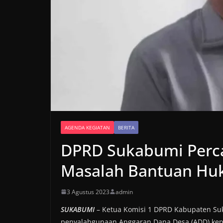
AGENDA KEGIATAN
BERITA
DPRD Sukabumi Perc
Masalah Bantuan Huk
3 Agustus 2023
admin
SUKABUMI
– Ketua Komisi 1 DPRD Kabupaten S
penyalahgunaan Anggaran Dana Desa (ADD) kep