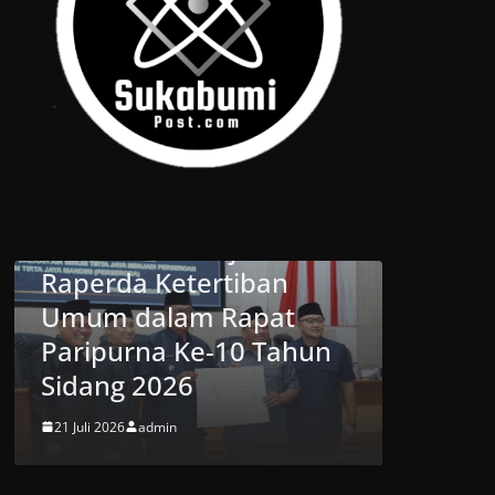
DPRD
SUKABUMI
bupaten
BERITA
DAERAH
DPRD
SUKABUMI
 Setujui
Wakil Ketua DPRD
Ketertiban
Kabupaten Sukab
lam Rapat
Hadiri Peresmian
a Ke-10 Tahun
Jembatan Garuda S
026
Cikembar
min
20 Juli 2026
admin