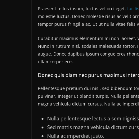
Praesent tellus ipsum, luctus vel orci eget,
facili
molestie luctus. Donec molestie risus ac velit
tempor purus fringilla ac. Ut ut nulla vitae felis v
Curabitur maximus elementum mi non laoreet. Viv
Nunc in rutrum nisl, sodales malesuada tortor. I
augue. Donec dapibus ipsum congue eros rhoncus
ullamcorper eros.
Donec quis diam nec purus maximus inter
Pellentesque pretium dui nisl, sed bibendum tort
pulvinar. Integer ut blandit turpis. Nulla pellen
magna vehicula dictum cursus. Nulla ac imperdiet
Nulla pellentesque lectus a sem dignissi
Sed mattis magna vehicula dictum curs
Nulla ac imperdiet justo.