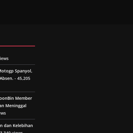
views
Motogp Spanyol,
Absen.
- 45,205
MoonBin Member
an Meninggal
ews
n dan Kelebihan
 3,340 views