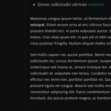
Donec sollicitudin ultricies
molestie.
Maecenas congue ipsum tortor, ut fermentum du
volutpat.
Etiam ornare urna at orci ultrices fauc
posuere blandit orci. In porta vulputate auctor. E
metus. Cras vitae quam elit.
In quis elit et nibh c
risus pulvinar fringilla. Nullam aliquet mattis i
Sed mollis sapien nec auctor porttitor. Morbi v
sollicitudin mi, cursus fermentum ipsum. Suspend
scelerisque sed massa ac, ornare tristique leo. 
sollicitudin et, vulputate non lectus. Curabitur 
efficitur nec enim non, porttitor porttitor mi. Q
posuere ligula vel congue. Mauris sed mollis en
consectetur adipiscing elit. Fusce condimentum v
tincidunt, dui purus pretium magna, ac hendrer