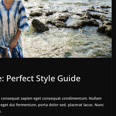
BE
D
BERITA
DAERAH
DPRD
SUKABUMI
S
Anggota DPRD
R
Sukabumi Serap Aspirasi
U
Warga dan Pemuda
: Perfect Style Guide
P
Melalui Reses Masa
S
Sidang 2026
lus consequat sapien eget consequat condimentum. Nullam
2
7 Juni 2026
admin
eget dui fermentum, porta dolor sed, placerat lacus. Nunc
e.