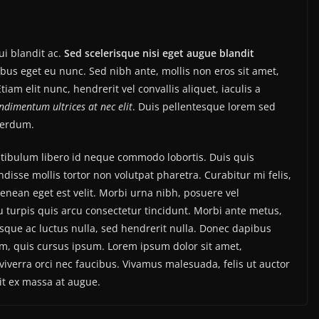
i blandit ac.
Sed scelerisque nisi eget augue blandit
ibus eget eu nunc. Sed nibh ante, mollis non eros sit amet,
tiam elit nunc, hendrerit vel convallis aliquet, iaculis a
ondimentum ultrices at nec elit
. Duis pellentesque lorem sed
nterdum.
estibulum libero id neque commodo lobortis. Duis quis
isse mollis tortor non volutpat pharetra. Curabitur mi felis,
Aenean eget est velit. Morbi urna nibh, posuere vel
eu turpis quis arcu consectetur tincidunt. Morbi ante metus,
uisque ac luctus nulla, sed hendrerit nulla. Donec dapibus
im, quis cursus ipsum. Lorem ipsum dolor sit amet,
iverra orci nec faucibus. Vivamus malesuada, felis ut auctor
it ex massa at augue.