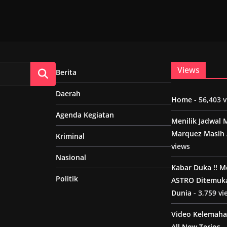
Views
Berita
Daerah
Home
- 56,403 
Agenda Kegiatan
Menilik Jadwal 
Marquez Masih 
Kriminal
views
Nasional
Kabar Duka !! 
Politik
ASTRO Ditemuk
Dunia
- 3,759 vi
Video Kelemaha
All New Terios
-