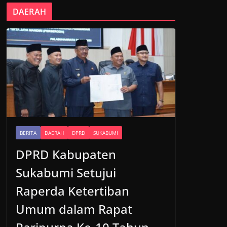
DAERAH
BERITA
DAERAH
DPRD
SUKABUMI
DPRD Kabupaten
Sukabumi Setujui
Raperda Ketertiban
Umum dalam Rapat