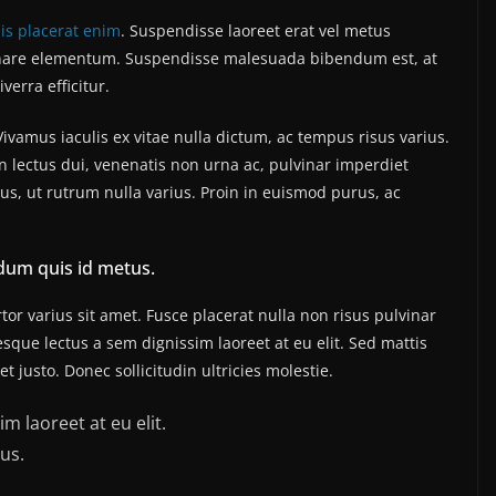
sis placerat enim
. Suspendisse laoreet erat vel metus
 ornare elementum. Suspendisse malesuada bibendum est, at
iverra efficitur.
amus iaculis ex vitae nulla dictum, ac tempus risus varius.
n lectus dui, venenatis non urna ac, pulvinar imperdiet
, ut rutrum nulla varius. Proin in euismod purus, ac
dum quis id metus.
or varius sit amet. Fusce placerat nulla non risus pulvinar
tesque lectus a sem dignissim laoreet at eu elit. Sed mattis
 justo. Donec sollicitudin ultricies molestie.
m laoreet at eu elit.
us.