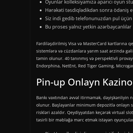
Oyunlar kolleksiyamıza aparıcı oyun stud
Hərəkəti təsdiqlədikdən sonra ödəniş 
Siz indi gedib telefonunuzdan pul üçün 
Bu proses yalnız yetkin azərbaycanlılar
Fərdiləşdirilmiş Visa və MasterCard kartlarına qey
sistemlərə və cüzdanlara yarım saat ərzində gə
təmin olunur. 40 tanınmış və perspektivli provay
Endorphina, NetEnt, Red Tiger Gaming, Microgami
Pin-up Onlayn Kazino
Bankı vaxtından əvvəl itirməmək, dəyişkənliyin n
olunur. Başlayanlar minimum depozitlə onlayn s
riskləri azaldır. Qeydiyyatdan keçərək virtual s
təsirli bir məbləğə mərc etmək istəyən oyunçular