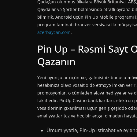
Qadağan olunmuş ölkələrə Böyük Britaniya, ABŞ, İ
Qaydalar və Şərtlər bölməsində ətraflı öyrənə bil
bilmirik. Android üçün Pin Up Mobile proqramı i
proqram təminatı brauzer versiyası ilə müqayisə
azerbaycan.com
.
Pin Up – Rəsmi Sayt 
Qazanın
Yeni oyunçular üçün xoş gəlmisiniz bonusu mövcu
hesabınıza əlavə vəsait əldə etməyə imkan verir.
promosyonlar, o cümlədən əlavə hədiyyələr və d
təklif edir. PinUp Casino bank kartları, elektron p
vəsaitlərinin çıxarılması üçün geniş çeşiddə ödən
əməliyyatlar tez və heç bir əngəl olmadan həyata 
Ümumiyyətlə, Pin-Up istirahət və əylənc