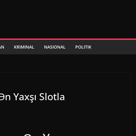
AN
KRIMINAL
NASIONAL
POLITIK
n Yaxşı Slotla