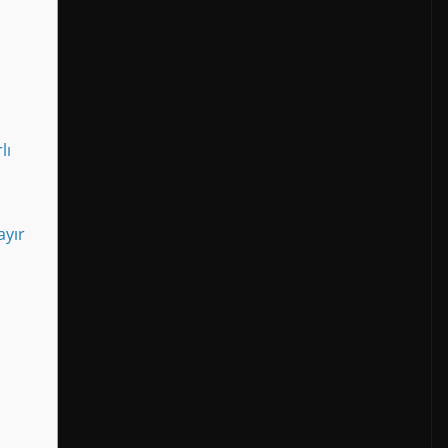
lı
ayır