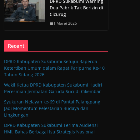
DPRD Sukabumi Warning
Dua Pabrik Tak Berizin di
Cicurug
1 Maret 2026
Recent
DPRD Kabupaten Sukabumi Setujui Raperda
Ketertiban Umum dalam Rapat Paripurna Ke-10
Tahun Sidang 2026
Wakil Ketua DPRD Kabupaten Sukabumi Hadiri
Peresmian Jembatan Garuda Suci di Cikembar
Syukuran Nelayan ke-69 di Pantai Palangpang
Jadi Momentum Pelestarian Budaya dan
Lingkungan
DPRD Kabupaten Sukabumi Terima Audiensi
HMI, Bahas Berbagai Isu Strategis Nasional