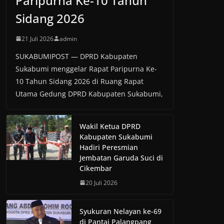
Paripurna Ke-10 Tahun
Sidang 2026
21 Juli 2026
admin
SUKABUMIPOST — DPRD Kabupaten
Sukabumi menggelar Rapat Paripurna Ke-
10 Tahun Sidang 2026 di Ruang Rapat
Utama Gedung DPRD Kabupaten Sukabumi,
Wakil Ketua DPRD
Kabupaten Sukabumi
Hadiri Peresmian
Jembatan Garuda Suci di
Cikembar
20 Juli 2026
Syukuran Nelayan ke-69
di Pantai Palangpang