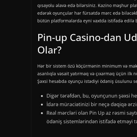
qısayolu əlavə edə bilərsiniz. Kazino məşhur pla
edərək oyunçular hər fürsətdə mərc edə biləcəkl
bütün platformalarda eyni vaxtda istifadə edilə b
Pin-up Casino-dan U
Olar?
Hər bir sistem özü köçürmənin minimum və mak
asanlıqla vəsait yatırmaq və çıxarmaq üçün ilk 
Şəxsi hesabda oyunçu istədiyi ödəniş üsulunu seç
Digər tərəfdən, bu, oyunçunun şəxsi h
İdarə müraciətinizi bir neçə dəqiqə ərzi
Real mərcləri olan Pin Up az rəsmi sayt
ödəniş sistemlərindən istifadə etməyi tək