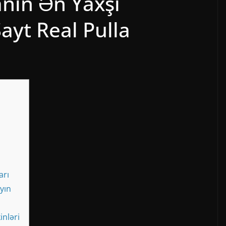
nın Ən Yaxşı
ayt Real Pulla
BERITA
DAERAH
DPRD
SUKABUMI
DPRD Kabupaten
H
DPRD
SUKABUMI
Sukabumi Setujui
a DPRD
Raperda Ketertib
i Serap Aspirasi
Umum dalam Rap
dan Pemuda
Paripurna Ke-10 
 Reses Masa
Sidang 2026
2026
arı
yın
21 Juli 2026
admin
dmin
inləri