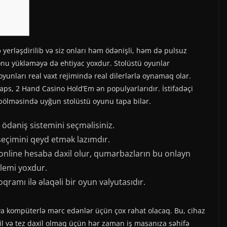
yerləşdirilib və siz onları həm ödənişli, həm də pulsuz
nu yükləməyə də ehtiyac yoxdur. Stolüstü oyunlar
oyunları real vaxt rejimində real dilerlərlə oynamaq olar.
aps, 2 Hand Casino Hold’Em ən populyarlarıdır. İstifadəçi
r bölməsində uyğun stolüstü oyunu tapa bilər.
ödəniş sistemini seçməlisiniz.
 seçimini qeyd etmək lazımdır.
 online hesaba daxil olur, qumarbazların bu onlayn
lemi yoxdur.
qramı ilə əlaqəli bir oyun valyutasıdır.
ya kompüterlə mərc edənlər üçün çox rahat olacaq. Bu, cihaz
il və tez daxil olmaq üçün hər zaman iş masanıza səhifə