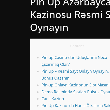
Pin Up Azərbayca
Kazinosu Rəsmi S
Oynayın
Content
BERITA
DAERA
Anggot
Pin-up Casino-dan Uduşlarımı Necə
Sukabum
Çıxarmaq Olar?
Warga 
Pin Up – Rəsmi Sayt Onlayn Oynayın,
Melalui
Bonus Qazanın
Sidang 
Pin-up Onlayn Kazinonun Slot Maşınl
Demo Rejimində Slotları Pulsuz Oyna
7 Juni 2026
a
Canlı Kazino
Pin Up Kazino–da Hansı Ölkələrin Sak