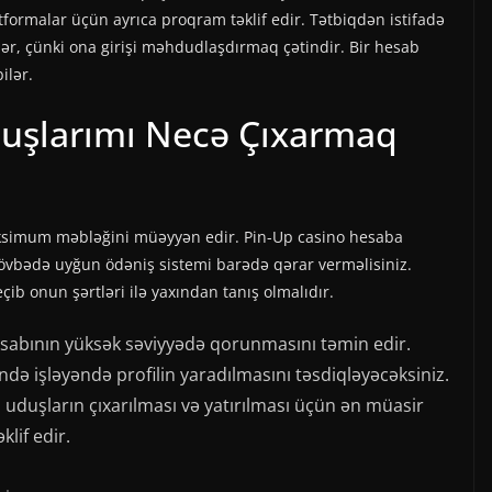
tformalar üçün ayrıca proqram təklif edir. Tətbiqdən istifadə
ər, çünki ona girişi məhdudlaşdırmaq çətindir. Bir hesab
ilər.
duşlarımı Necə Çıxarmaq
simum məbləğini müəyyən edir. Pin-Up casino hesaba
növbədə uyğun ödəniş sistemi barədə qərar verməlisiniz.
ib onun şərtləri ilə yaxından tanış olmalıdır.
esabının yüksək səviyyədə qorunmasını təmin edir.
ndə işləyəndə profilin yaradılmasını təsdiqləyəcəksiniz.
ı uduşların çıxarılması və yatırılması üçün ən müasir
lif edir.