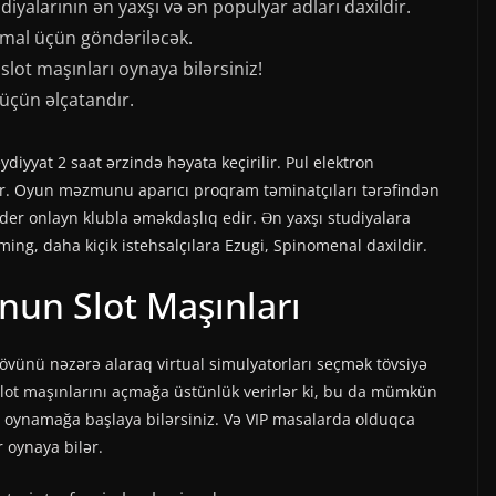
iyalarının ən yaxşı və ən populyar adları daxildir.
emal üçün göndəriləcək.
slot maşınları oynaya bilərsiniz!
 üçün əlçatandır.
diyyat 2 saat ərzində həyata keçirilir. Pul elektron
lir. Oyun məzmunu aparıcı proqram təminatçıları tərəfindən
der onlayn klubla əməkdaşlıq edir. Ən yaxşı studiyalara
ng, daha kiçik istehsalçılara Ezugi, Spinomenal daxildir.
nun Slot Maşınları
övünü nəzərə alaraq virtual simulyatorları seçmək tövsiyə
lot maşınlarını açmağa üstünlük verirlər ki, bu da mümkün
lot oynamağa başlaya bilərsiniz. Və VIP masalarda olduqca
 oynaya bilər.