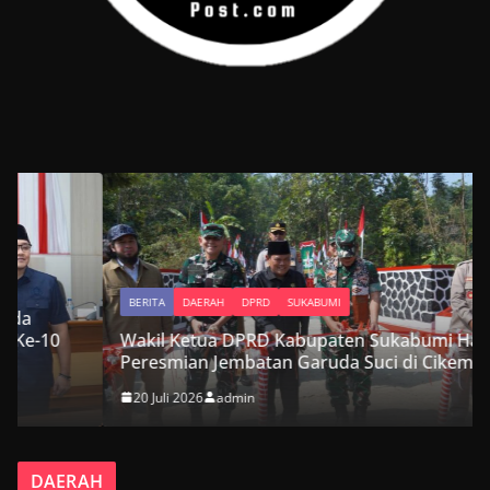
BERITA
DAERAH
DPRD
SUKABUMI
Wakil Ketua DPRD Kabupaten Sukabumi Hadiri
Peresmian Jembatan Garuda Suci di Cikembar
20 Juli 2026
admin
DAERAH