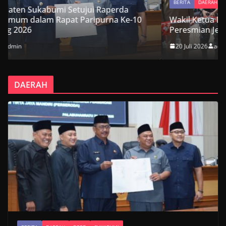
BERITA
DAERAH
DPRD
SUKABUMI
10
Wakil Ketua DPRD Kabupaten Sukabumi Hadiri
Peresmian Jembatan Garuda Suci di Cikembar
20 Juli 2026
admin
DAERAH