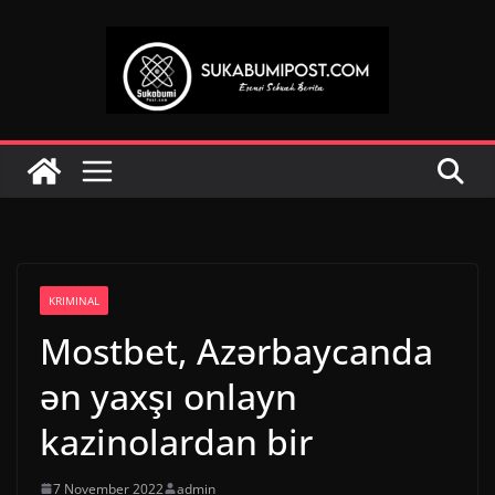
Skip
to
content
KRIMINAL
Mostbet, Azərbaycanda
ən yaxşı onlayn
kazinolardan bir
7 November 2022
admin