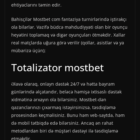
ehtiyaclarını təmin edir.
Bahisçilər Mostbet com fantaziya turnirlərində iştirakçı
ola bilərlər. Vəzifə büdcə məhdudiyyəti olan bir oyunçu
heyətini toplamaq və digər oyunçuları ötməkdir. Xallar
real matçlarda uğura görə verilir (qollar, asistlər və ya
mübarizə üçün);
Totalizator mostbet
Əlavə olaraq, onlayn dəstək 24/7 və hətta bayram
günlərində əlçatandır, beləcə həmişə ixtisaslı dəstək
xidmətinə arxayın ola bilərsiniz. Mostbet-dən
qazanclarınızı çıxarmaq istəyirsinizsə, təsdiqləmə
prosesindən keçməlisiniz. Bunu həm veb-saytda, həm
də mobil tətbiqdə edə bilərsiniz. Ancaq ən rahat
metodlardan biri də müştəri dəstəyi ilə təsdiqləmə
etməkdir.