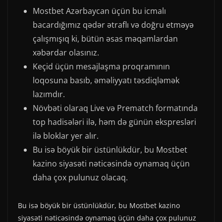
Mostbet Azərbaycan üçün bu icmalı
bacardığımız qədər ətraflı və doğru etməyə
çalışmışıq ki, bütün əsas məqamlardan
xəbərdar olasınız.
Keçid üçün mesajlaşma proqramının
loqosuna basıb, əməliyyatı təsdiqləmək
lazımdır.
Növbəti olaraq Live və Prematch formatında
top hadisələri ilə, həm də günün ekspresləri
ilə bloklar yer alır.
Bu isə böyük bir üstünlükdür, bu Mostbet
kazino siyasəti nəticəsində oynamaq üçün
daha çox pulunuz olacaq.
Bu isə böyük bir üstünlükdür, bu Mostbet kazino
siyasəti nəticəsində oynamaq üçün daha çox pulunuz