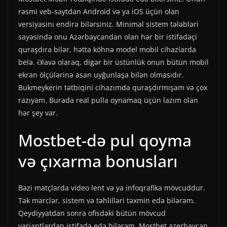
rəsmi veb-saytdan Android və ya iOS üçün olan
versiyasını endirə bilərsiniz. Minimal sistem tələbləri
sayəsində onu Azərbaycandan olan hər bir istifadəçi
quraşdıra bilər, hətta köhnə model mobil cihazlarda
belə. Əlavə olaraq, digər bir üstünlük onun bütün mobil
ekran ölçülərinə asan uyğunlaşa bilən olmasıdır.
Bukmeykerin tətbiqini cihazımda quraşdırmışam və çox
razıyam. Burada real pulla oynamaq üçün lazım olan
hər şey var.
Mostbet-də pul qoyma
və çıxarma bonusları
Bəzi matçlarda video lent və ya infoqrafika mövcuddur.
Tək mərclər, sistem və təhlilləri təxmin edə bilərəm.
Qeydiyyatdan sonra ofisdəki bütün mövcud
variantlardan istifadə edə bilərəm. Mostbet azerbaycan