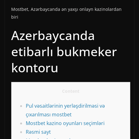
Mostbet, Azərbaycanda ən yaxşı onlayn kazinolardan
biri
Azerbaycanda
etibarlı bukmeker
kontoru
Content
Pul vəsaitlərinin yerləşdirilməsi və
çıxarılması mostbet
Mostbet kazino oyunları seçimləri
Rəsmi sayt