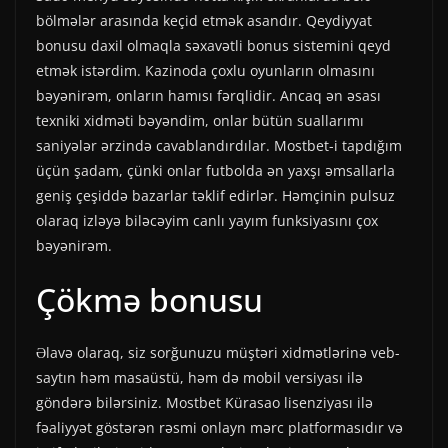
bölmələr arasında keçid etmək asandır. Qeydiyyat
bonusu daxil olmaqla səxavətli bonus sistemini qeyd
etmək istərdim. Kazinoda çoxlu oyunların olmasını
bəyənirəm, onların hamısı fərqlidir. Ancaq ən əsası
texniki xidməti bəyəndim, onlar bütün suallarımı
saniyələr ərzində cavablandırdılar. Mostbet-i tapdığım
üçün şadam, çünki onlar futbolda ən yaxşı əmsallarla
geniş çeşiddə bazarlar təklif edirlər. Həmçinin pulsuz
olaraq izləyə biləcəyim canlı yayım funksiyasını çox
bəyənirəm.
Çökmə bonusu
Əlavə olaraq, siz sorğunuzu müştəri xidmətlərinə veb-
saytın həm masaüstü, həm də mobil versiyası ilə
göndərə bilərsiniz. Mostbet Kürasao lisenziyası ilə
fəaliyyət göstərən rəsmi onlayn mərc platformasıdır və