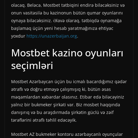
olacaq. Beləcə, Mostbet tətbiqini endirə biləcəksiniz və
onun vasitəsilə bu kazinonun bütün qumar oyunlarını
oynaya biləcəksiniz. Əlavə olaraq, tətbiqdə oynamağa
başlamaq üçün yeni hesab yaratmağınıza ehtiyac
yoxdur
https://unazerbaijan.org
.
Mostbet kazino oyunları
seçimləri
Mostbet Azərbaycan üçün bu icmalı bacardığımız qədər
ətraflı və doğru etməyə çalışmışıq ki, bütün əsas
məqamlardan xəbərdar olasınız. Etibar edə biləcəyiniz
yalnız bir bukmeker şirkəti var. Biz mosbet haqqında
danışırıq və bu araşdırmada şirkətin güclü və zəif
tərəflərini ətraflı təhlil edəcəyik.
Mostbet AZ bukmeker kontoru azərbaycanlı oyunçular