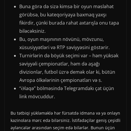
Buna görə də sizə kimsə bir oyun məsləhət
görübsə, bu kateqoriyaya baxmaq yaxşı
fikirdir, çünki burada rahat axtarışla onu tapa
biləcəksiniz.
Bu, oyun maşınının növünü, mövzunu,
xüsusiyyətləri və RTP səviyyəsini göstərir.
Turnirlərin də böyük seçimi var – həm yüksək
səviyyəli çempionatlar, həm də aşağı
divizionlar, futbol üzrə demək olar ki, bütün
Avropa ölkələrinin çempionatları və s.
“Əlaqə” bölməsində Telegramdakı çat üçün
link mövcuddur.
Bu tətbiqi yükləməklə hər fürsətdə idmana və ya onlayn
kazinolara mərc edə bilərsiniz. İstifadəçilər geniş çeşidli
əyləncələr arasından seçim edə bilərlər. Bunun üçün