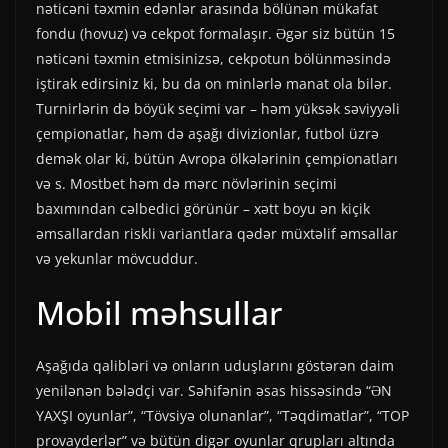
nəticəni təxmin edənlər arasında bölünən mükafat
fondu (hovuz) və cekpot formalaşır. Əgər siz bütün 15
nəticəni təxmin etmisinizsə, cekpotun bölünməsində
iştirak edirsiniz ki, bu da on minlərlə manat ola bilər.
Turnirlərin də böyük seçimi var – həm yüksək səviyyəli
çempionatlar, həm də aşağı divizionlar, futbol üzrə
demək olar ki, bütün Avropa ölkələrinin çempionatları
və s. Mostbet həm də mərc növlərinin seçimi
baxımından cəlbedici görünür – xətt boyu ən kiçik
əmsallardan riskli variantlara qədər müxtəlif əmsallar
və yekunlar mövcuddur.
Mobil məhsullar
Aşağıda qalibləri və onların uduşlarını göstərən daim
yenilənən bələdçi var. Səhifənin əsas hissəsində “ƏN
YAXŞI oyunlar”, “Tövsiyə olunanlar”, “Təqdimatlar”, “TOP
provayderlər” və bütün digər oyunlar qrupları altında