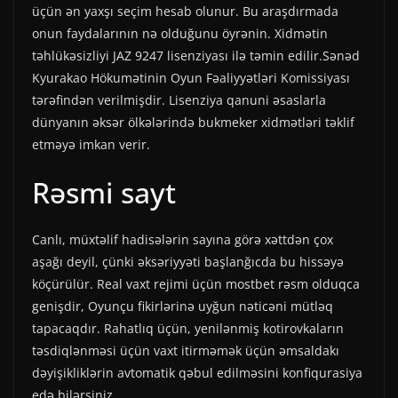
üçün ən yaxşı seçim hesab olunur. Bu araşdırmada
onun faydalarının nə olduğunu öyrənin. Xidmətin
təhlükəsizliyi JAZ 9247 lisenziyası ilə təmin edilir.Sənəd
Kyurakao Hökumətinin Oyun Fəaliyyətləri Komissiyası
tərəfindən verilmişdir. Lisenziya qanuni əsaslarla
dünyanın əksər ölkələrində bukmeker xidmətləri təklif
etməyə imkan verir.
Rəsmi sayt
Canlı, müxtəlif hadisələrin sayına görə xəttdən çox
aşağı deyil, çünki əksəriyyəti başlanğıcda bu hissəyə
köçürülür. Real vaxt rejimi üçün mostbet rəsm olduqca
genişdir, Oyunçu fikirlərinə uyğun nəticəni mütləq
tapacaqdır. Rahatlıq üçün, yenilənmiş kotirovkaların
təsdiqlənməsi üçün vaxt itirməmək üçün əmsaldakı
dəyişikliklərin avtomatik qəbul edilməsini konfiqurasiya
edə bilərsiniz.