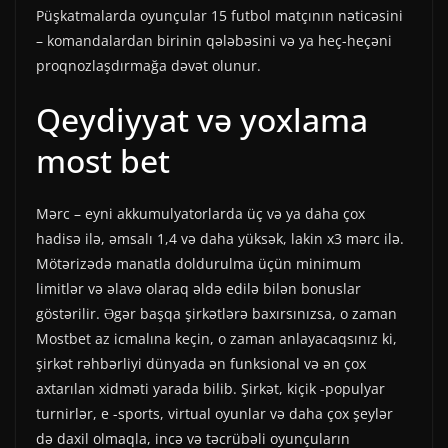
Püşkatmalarda oyunçular 15 futbol matçının nəticəsini
– komandalardan birinin qələbəsini və ya heç-heçəni
proqnozlaşdırmağa dəvət olunur.
Qeydiyyat və yoxlama
most bet
Mərc – eyni akkumulyatorlarda üç və ya daha çox
hadisə ilə, əmsalı 1,4 və daha yüksək, lakin x3 mərc ilə.
Mötərizədə manatla doldurulma üçün minimum
limitlər və əlavə olaraq əldə edilə bilən bonuslar
göstərilir. Əgər başqa şirkətlərə baxırsınızsa, o zaman
Mostbet az icmalına keçin, o zaman anlayacaqsınız ki,
şirkət rəhbərliyi dünyada ən funksional və ən çox
axtarılan xidməti yarada bilib. Şirkət, kiçik -populyar
turnirlər, e -sports, virtual oyunlar və daha çox şeylər
də daxil olmaqla, incə və təcrübəli oyunçuların