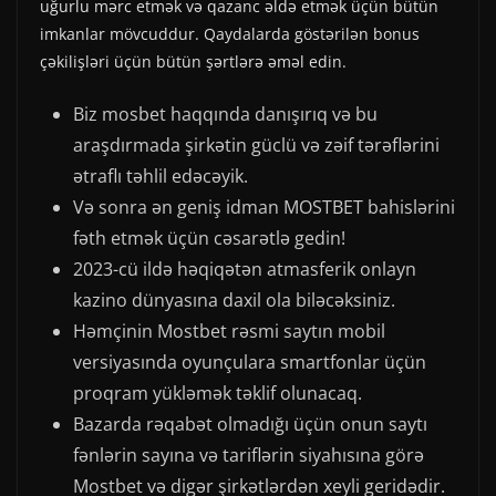
uğurlu mərc etmək və qazanc əldə etmək üçün bütün
imkanlar mövcuddur. Qaydalarda göstərilən bonus
çəkilişləri üçün bütün şərtlərə əməl edin.
Biz mosbet haqqında danışırıq və bu
araşdırmada şirkətin güclü və zəif tərəflərini
ətraflı təhlil edəcəyik.
Və sonra ən geniş idman MOSTBET bahislərini
fəth etmək üçün cəsarətlə gedin!
2023-cü ildə həqiqətən atmasferik onlayn
kazino dünyasına daxil ola biləcəksiniz.
Həmçinin Mostbet rəsmi saytın mobil
versiyasında oyunçulara smartfonlar üçün
proqram yükləmək təklif olunacaq.
Bazarda rəqabət olmadığı üçün onun saytı
fənlərin sayına və tariflərin siyahısına görə
Mostbet və digər şirkətlərdən xeyli geridədir.