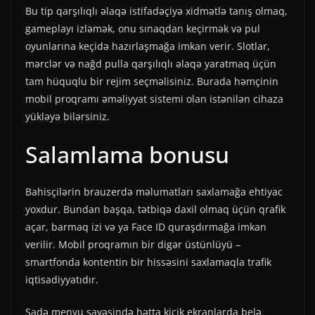
Bu tip qarşılıqlı əlaqə istifadəçiyə xidmətlə tanış olmaq,
gameplayı izləmək, onu sınaqdan keçirmək və pul
oyunlarına keçidə hazırlaşmağa imkan verir. Slotlar,
mərclər və nağd pulla qarşılıqlı əlaqə yaratmaq üçün
tam hüquqlu bir rejim seçməlisiniz. Burada həmçinin
mobil proqramı əməliyyat sistemi olan istənilən cihaza
yükləyə bilərsiniz.
Salamlama bonusu
Bahisçilərin brauzerdə məlumatları saxlamağa ehtiyac
yoxdur. Bundan başqa, tətbiqə daxil olmaq üçün qrafik
açar, barmaq izi və ya Face ID quraşdırmağa imkan
verilir. Mobil proqramın bir digər üstünlüyü –
smartfonda kontentin bir hissəsini saxlamaqla trafik
iqtisadiyyatıdır.
Sadə menyu sayəsində hətta kiçik ekranlarda belə