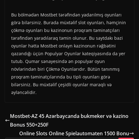
Bu bölmədən Mostbet tərəfindən yadarılmış oyunları
görə bilərsiniz. Burada müxtəlif slot oyunları, həmçinin
çökmə oyunları bu kazinonun proqram təminatçıları
tərəfindən yaradılaraq təmin olunur. Bu saytdakı bəzi
oyunlar hətta Mostbet onlayn kazinonun rəğbətini
qazandığı üçün Populyar Oyunlar kateqiyasında da yer
tutub. Qumar sənayesində ən populyar oyun
növlərindən biri Çökmə Oyunlarıdır. Bütün tanınmış
proqram təminatçılarında bu tipli oyunları görə
bilərsiniz. Bu müxtəlif çeşidli oyunlar maraqlı və
əyləncəlidir.
Mostbet-AZ 45 Azərbaycanda bukmeker və kazino
Bonus 550+250F
Online Slots Online Spielautomaten 1500 Bonu