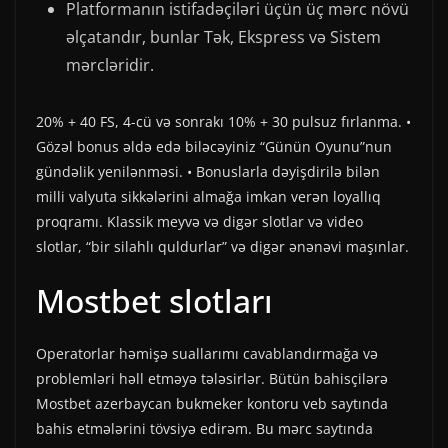
Platformanın istifadəçiləri üçün üç mərc növü
əlçatandır, bunlar Tək, Ekspress və Sistem
mərcləridir.
20% + 40 FS, 4-cü və sonrakı 10% + 30 pulsuz fırlanma. •
Gözəl bonus əldə edə biləcəyiniz “Günün Oyunu”nun
gündəlik yenilənməsi. • Bonuslarla dəyişdirilə bilən
milli valyuta sikkələrini almağa imkan verən loyallıq
proqramı. Klassik meyvə və digər slotlar və video
slotlar, “bir silahlı quldurlar” və digər ənənəvi maşınlar.
Mostbet slotları
Operatorlar həmişə suallarımı cavablandırmağa və
problemləri həll etməyə tələsirlər. Bütün bahisçilərə
Mostbet azerbaycan bukmeker kontoru veb saytında
bahis etmələrini tövsiyə edirəm. Bu mərc saytında