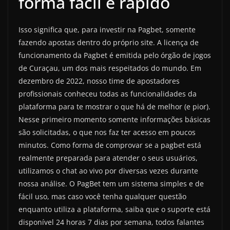
forma fácil e rápido
Isso significa que, para investir na Pagbet, somente
fazendo apostas dentro do próprio site. A licença de
funcionamento da Pagbet é emitida pelo órgão de jogos
de Curaçau, um dos mais respeitados do mundo. Em
dezembro de 2022, nosso time de apostadores
profissionais conheceu todas as funcionalidades da
plataforma para te mostrar o que há de melhor (e pior).
Nesse primeiro momento somente informações básicas
são solicitadas, o que nos faz ter acesso em poucos
minutos. Como forma de comprovar se a pagbet está
realmente preparada para atender o seus usuários,
utilizamos o chat ao vivo por diversas vezes durante
nossa análise. O PagBet tem um sistema simples e de
fácil uso, mas caso você tenha qualquer questão
enquanto utiliza a plataforma, saiba que o suporte está
disponível 24 horas 7 dias por semana, todos falantes