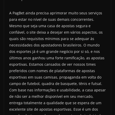
A PagBet ainda precisa aprimorar muito seus serviços
para estar no nível de suas demais concorrentes.
Mesmo que seja uma casa de apostas segura e
confiável, o site deixa a desejar em vários aspectos, os
quais são requisitos mínimos para se adequar às
necessidades dos apostadores brasileiros. O mundo
dos esportes já é um grande negócio por si só, e nos
últimos anos ganhou uma forte ramificação, as apostas
esportivas. Estamos cansados de ver nossos times
preferidos com nomes de plataformas de apostas
esportivas em suas camisas, propaganda em volta do
campo de futebol, quadra de basquete, tênis e futsal.
Com base nas informações e usabilidade, a casa apesar
de não ser a melhor disponível em seu mercado,
entrega totalmente a qualidade que se espera de um
excelente site de apostas esportivas. Esse é um dos