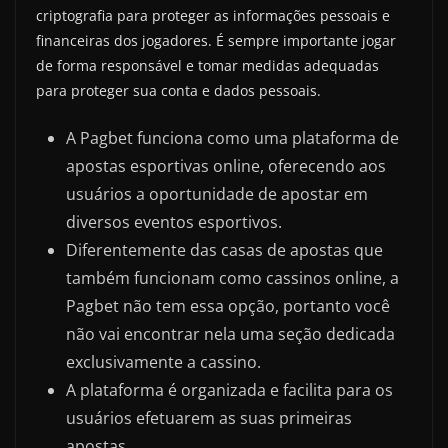
criptografia para proteger as informações pessoais e
financeiras dos jogadores. É sempre importante jogar
de forma responsável e tomar medidas adequadas
para proteger sua conta e dados pessoais.
A Pagbet funciona como uma plataforma de
apostas esportivas online, oferecendo aos
usuários a oportunidade de apostar em
diversos eventos esportivos.
Diferentemente das casas de apostas que
também funcionam como cassinos online, a
Pagbet não tem essa opção, portanto você
não vai encontrar nela uma seção dedicada
exclusivamente a cassino.
A plataforma é organizada e facilita para os
usuários efetuarem as suas primeiras
apostas.