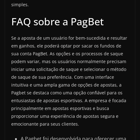
simples.
FAQ sobre a PagBet
Se a aposta de um usuário for bem-sucedida e resultar
em ganhos, ele poderá optar por sacar os fundos de
sua conta PagBet. As opções e os processos de saque
podem variar, mas os usuários normalmente precisam
iniciar uma solicitação de saque e selecionar o método
de saque de sua preferência. Com uma interface
intuitiva e uma ampla gama de opções de apostas, a
Pagbet se destaca como uma opção confiável para os
entusiastas de apostas esportivas. A empresa é focada
principalmente em apostas esportivas e busca
proporcionar uma experiência de apostas segura e
emocionante para seus clientes.
A Pagbet foi desenvolvida para oferecer uma