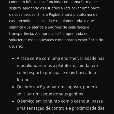
como um bônus. Isso funciona como uma forma de
seguro, ajudando os usuários a recuperar uma parte
de suas perdas. Sim, a Pagbet é uma plataforma de
cassino online licenciada e regulamentada, o que
significa que atende a padrões de segurança e
transparência. A empresa está empenhada em
solucionar essas questões e melhorar a experiência do
usuário.
A casa conta com uma enorme variedade nas
modalidades, mas a plataforma ainda tem
como esporte principal e mais buscado o
futebol.
Quando você ganhar uma aposta, poderá
solicitar um saque de seus ganhos.
O serviço em conjunto com o cashout, passa
uma sensação de controle e proximidade das