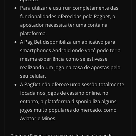
Para utilizar e usufruir completamente das
funcionalidades oferecidas pela Pagbet, o
apostador necessita ter uma conta na
plataforma.
A Pag Bet disponibiliza um aplicativo para
smartphones Android onde você pode ter a
mesma experiência como se estivesse
realizando um jogo na casa de apostas pelo
seu celular.
A PagBet não oferece uma sessão totalmente
focada nos jogos de cassino online, no
entanto, a plataforma disponibiliza alguns
jogos muito populares do mercado, como
Aviator e Mines.
Tanto no Pagbet apk como no site, o usuário pode