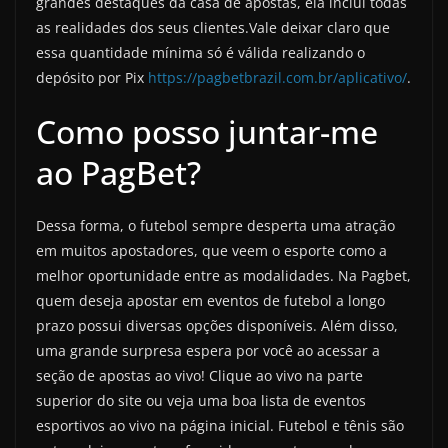
grandes destaques da casa de apostas, ela inclui todas
as realidades dos seus clientes.Vale deixar claro que
essa quantidade mínima só é válida realizando o
depósito por Pix
https://pagbetbrazil.com.br/aplicativo/
.
Como posso juntar-me
ao PagBet?
Dessa forma, o futebol sempre desperta uma atração
em muitos apostadores, que veem o esporte como a
melhor oportunidade entre as modalidades. Na Pagbet,
quem deseja apostar em eventos de futebol a longo
prazo possui diversas opções disponíveis. Além disso,
uma grande surpresa espera por você ao acessar a
seção de apostas ao vivo! Clique ao vivo na parte
superior do site ou veja uma boa lista de eventos
esportivos ao vivo na página inicial. Futebol e tênis são