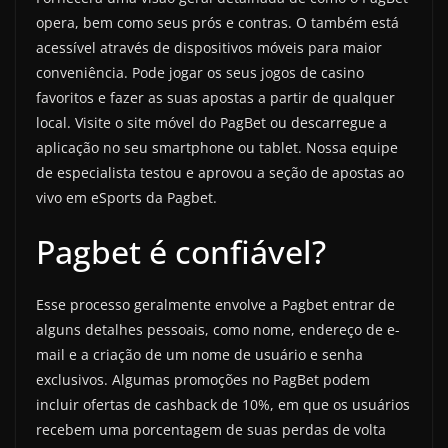
opera, bem como seus prós e contras. O também está
acessível através de dispositivos móveis para maior
conveniência. Pode jogar os seus jogos de casino
favoritos e fazer as suas apostas a partir de qualquer
local. Visite o site móvel do PagBet ou descarregue a
aplicação no seu smartphone ou tablet. Nossa equipe
de especialista testou e aprovou a seção de apostas ao
vivo em eSports da Pagbet.
Pagbet é confiável?
Esse processo geralmente envolve a Pagbet entrar de
alguns detalhes pessoais, como nome, endereço de e-
mail e a criação de um nome de usuário e senha
exclusivos. Algumas promoções no PagBet podem
incluir ofertas de cashback de 10%, em que os usuários
recebem uma porcentagem de suas perdas de volta