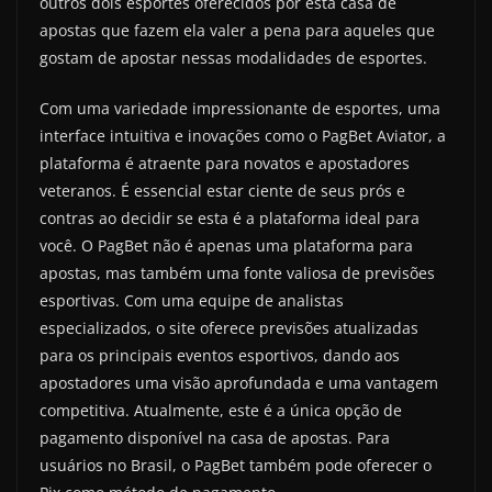
outros dois esportes oferecidos por esta casa de
apostas que fazem ela valer a pena para aqueles que
gostam de apostar nessas modalidades de esportes.
Com uma variedade impressionante de esportes, uma
interface intuitiva e inovações como o PagBet Aviator, a
plataforma é atraente para novatos e apostadores
veteranos. É essencial estar ciente de seus prós e
contras ao decidir se esta é a plataforma ideal para
você. O PagBet não é apenas uma plataforma para
apostas, mas também uma fonte valiosa de previsões
esportivas. Com uma equipe de analistas
especializados, o site oferece previsões atualizadas
para os principais eventos esportivos, dando aos
apostadores uma visão aprofundada e uma vantagem
competitiva. Atualmente, este é a única opção de
pagamento disponível na casa de apostas. Para
usuários no Brasil, o PagBet também pode oferecer o