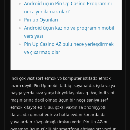
Android üçün Pin Up Casino Proqramını
necə yeniləmək olar?
Pin-up Oyunları
Android üçün kazino və proqramın mobil
versiyası
Pin Up Casino AZ pulu necə yerləşdirmək
və çıxarmaq olar
İndi çox vaxt sərf etmək və kompüter istifadə etmək
lazım deyil. Pin Up mobil tətbiqi səyahətdə, işdə və ya
başqa yerdə sızə yaxşı bir yoldaş olacaq. Axı, indi slot
maşınlarına daxil olmaq üçün bir neçə saniyə sərf
etmək kifayət edir. Bu, şəxsi vaxtınıza əhəmiyyətli
dərəcədə qənaət edir və hətta evdən kənarda da
yuvalardan zövq almağa imkan verir. Pin Up AZ-nı
oynamaq üçün güclü bir smartfona ehtiyacınız yoxdur.