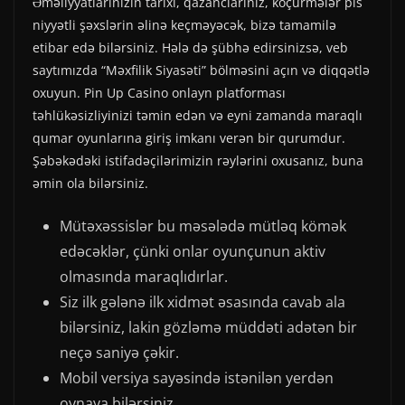
Əməliyyatlarınızın tarixi, qazanclarınız, köçürmələr pis
niyyətli şəxslərin əlinə keçməyəcək, bizə tamamilə
etibar edə bilərsiniz. Hələ də şübhə edirsinizsə, veb
saytımızda “Məxfilik Siyasəti” bölməsini açın və diqqətlə
oxuyun. Pin Up Casino onlayn platforması
təhlükəsizliyinizi təmin edən və eyni zamanda maraqlı
qumar oyunlarına giriş imkanı verən bir qurumdur.
Şəbəkədəki istifadəçilərimizin rəylərini oxusanız, buna
əmin ola bilərsiniz.
Mütəxəssislər bu məsələdə mütləq kömək
edəcəklər, çünki onlar oyunçunun aktiv
olmasında maraqlıdırlar.
Siz ilk gələnə ilk xidmət əsasında cavab ala
bilərsiniz, lakin gözləmə müddəti adətən bir
neçə saniyə çəkir.
Mobil versiya sayəsində istənilən yerdən
oynaya bilərsiniz.