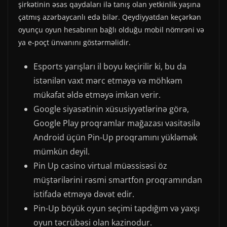
şirkətinin əsas qaydaları ilə tanış olan yetkinlik yaşına
çatmış azərbaycanlı edə bilər. Qeydiyyatdan keçərkən
oyunçu oyun hesabının bağlı olduğu mobil nömrəni və
ya e-poçt ünvanını göstərməlidir.
Esports yarışları il boyu keçirilir ki, bu da
istənilən vaxt mərc etməyə və möhkəm
mükafat əldə etməyə imkan verir.
Google siyasətinin xüsusiyyətlərinə görə,
Google Play proqramlar mağazası vasitəsilə
Android üçün Pin-Up proqramını yükləmək
mümkün deyil.
Pin Up casino virtual müəssisəsi öz
müştərilərini rəsmi smartfon proqramından
istifadə etməyə dəvət edir.
Pin-Up böyük oyun seçimi tapdığım və yaxşı
oyun təcrübəsi olan kazinodur.