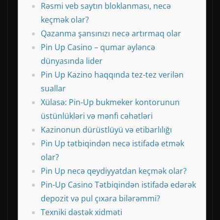
Rəsmi veb saytın bloklanması, necə
keçmək olar?
Qazanma şansınızı necə artırmaq olar
Pin Up Casino – qumar əyləncə
dünyasında lider
Pin Up Kazino haqqında tez-tez verilən
suallar
Xülasə: Pin-Up bukmeker kontorunun
üstünlükləri və mənfi cəhətləri
Kazinonun dürüstlüyü və etibarlılığı
Pin Up tətbiqindən necə istifadə etmək
olar?
Pin Up necə qeydiyyatdan keçmək olar?
Pin-Up Casino Tətbiqindən istifadə edərək
depozit və pul çıxara bilərəmmi?
Texniki dəstək xidməti