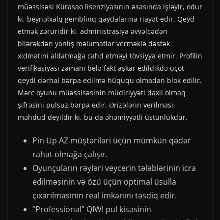
müəssisəsi Kürasao lisenziyasının əsasında işləyir, odur
ki, beynəlxalq gemblinq qaydalarına riayət edir. Qeyd
etmək zəruridir ki, administrasiya əvvəlcədən
bilərəkdən yanlış məlumatlar verməklə dəstək
xidmətini aldatmağa cəhd etməyi tövsiyyə etmir. Profilin
verifikasiyası zamanı belə fakt aşkar edildikdə uçot
qeydi dərhal bərpa edilmə hüququ olmadan blok edilir.
Mərc oyunu müəssisəsinin müdiriyyəti daxil olmaq
şifrəsini pulsuz bərpa edir. Ərizələrin verilməsi
məhdud deyildir ki, bu da əhəmiyyətli üstünlükdür.
Pin Up AZ müştəriləri üçün mümkün qədər
rahat olmağa çalışır.
Oyunçuların rəyləri veycerin tələblərinin icra
edilməsinin və özü üçün optimal üsulla
çıxarılmasının real imkanını təsdiq edir.
“Professional” QIWI pul kisəsinin