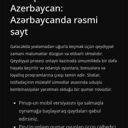
Azerbaycan:
Azərbaycanda rəsmi
sayt
Gələcəkdə yoxlamadan uğurla keçmək üçün qeydiyyat
zamanı məlumatlar düzgün və etibarlı olmalıdır.
Qeydiyyat prosesi onlayn kazinoda ümumilikdə bir dəfə
həyata keçirilir və ödənişli oyunlara, bonuslara və
loyallıq proqramlarına çıxışı təmin edir. Slotlar,
istifadəçinin müxtəlif simvollar əsasında uduşlu
kombinasiyalar yaratmalı olduğu bir qumar növüdür.
Pinup-un mobil versiyasını işə salmaqla
oynamağa başlayaraq qaydaları qəbul
edirsiniz.
Pin-Up onlayn qumar oyunları üçün cəlbedici