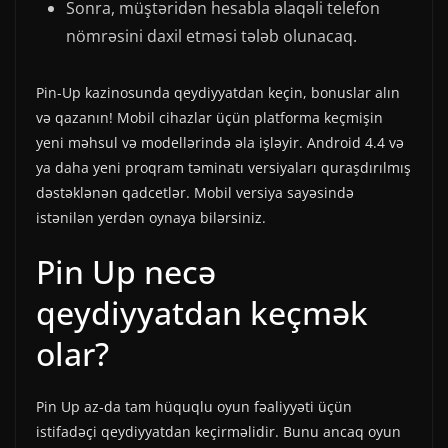
Sonra, müştəridən hesabla əlaqəli telefon
nömrəsini daxil etməsi tələb olunacaq.
Pin-Up kazinosunda qeydiyyatdan keçin, bonuslar alın
və qazanın! Mobil cihazlar üçün platforma keçmişin
yeni məhsul və modellərində əla işləyir. Android 4.4 və
ya daha yeni proqram təminatı versiyaları quraşdırılmış
dəstəklənən qadcetlər. Mobil versiya sayəsində
istənilən yerdən oynaya bilərsiniz.
Pin Up necə
qeydiyyatdan keçmək
olar?
Pin Up az-da tam hüquqlu oyun fəaliyyəti üçün
istifadəçi qeydiyyatdan keçirməlidir. Bunu ancaq oyun