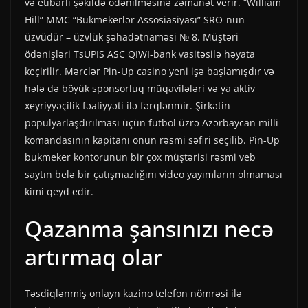
və etibarlı şəkildə ödənilməsinə zəmanət verir. “William
Hill” MMC “Bukmekerlər Assosiasiyası” SRO-nun
üzvüdür – üzvlük şəhadətnaməsi № 8. Müştəri
ödənişləri TsUPIS ASC QIWI-bank vasitəsilə həyata
keçirilir. Mərclər Pin-Up casino yeni işə başlamışdır və
hələ də böyük sponsorluq müqavilələri və ya aktiv
xeyriyyəçilik fəaliyyəti ilə fərqlənmir. Şirkətin
populyarlaşdırılması üçün futbol üzrə Azərbaycan milli
komandasının kapitanı onun rəsmi səfiri seçilib. Pin-Up
bukmeker kontorunun bir çox müştərisi rəsmi veb
saytın belə bir çatışmazlığını video yayımların olmaması
kimi qeyd edir.
Qazanma şansınızı necə
artırmaq olar
Təsdiqlənmiş onlayn kazino telefon nömrəsi ilə