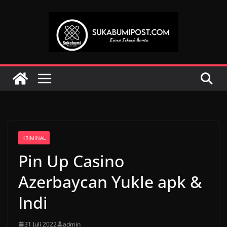
Skip
to
content
KRIMINAL
Pin Up Casino
Azerbaycan Yukle apk &
Indi
31 Juli 2022
admin