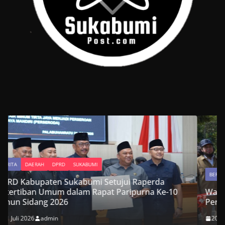
BERITA
DAERAH
DPRD
SUKABUMI
da
Ke-10
Wakil Ketua DPRD Kabupaten Sukabumi Hadiri
Peresmian Jembatan Garuda Suci di Cikembar
20 Juli 2026
admin