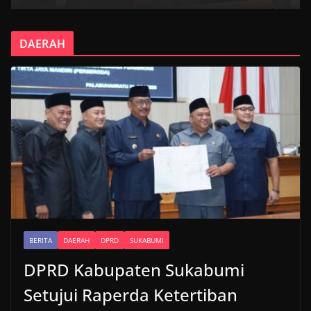
DAERAH
BERITA
DAERAH
DPRD
SUKABUMI
DPRD Kabupaten Sukabumi
Setujui Raperda Ketertiban