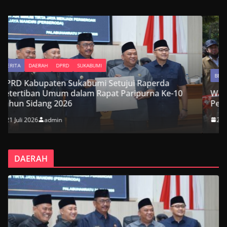
BERITA
DAERAH
DPRD
SUKABUMI
da
 Ke-10
Wakil Ketua DPRD Kabupaten Sukabumi Hadir
Peresmian Jembatan Garuda Suci di Cikembar
20 Juli 2026
admin
DAERAH